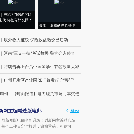
｜被称为“蟑螂”的印
世代 将教育部长拱下
显影｜瓜农的漫长等待
｜
境外收入征税 保险收益缴交已启动
｜
河南“三支一扶”考试舞弊 警方介入侦查
｜
特朗普再上台后中国留学生获签数量大减
｜
广州开发区产业园REIT较发行价“腰斩”
周刊
｜
【封面报道】电力现货市场元年突进
新网主编精选版电邮
样例
新网新闻版电邮全新升级！财新网主编精心编
，每个工作日定时投递，篇篇重磅，可信可
。