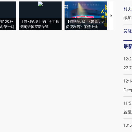
村夫
【推广】走
续加
找100种
【特别呈现】澳门全力探
【特别呈现】《东莞，人
会，让数智科
式·第一对
索葡语国家新渠道
间便利店》倾情上线
业
吴晓
最
12:2
22.
12:1
De
11:5
置乱
10: