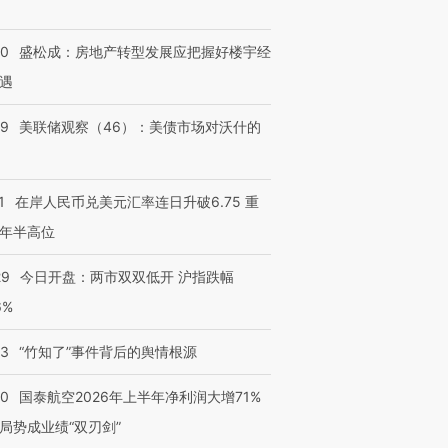
50
盛松成：房地产转型发展应把握好楼宇经
遇
39
美联储观察（46）：美债市场对沃什的
1
在岸人民币兑美元汇率连日升破6.75 重
年半高位
29
今日开盘：两市双双低开 沪指跌幅
6%
13
“竹知了”事件背后的舆情根源
10
国泰航空2026年上半年净利润大增71%
局势成业绩“双刃剑”