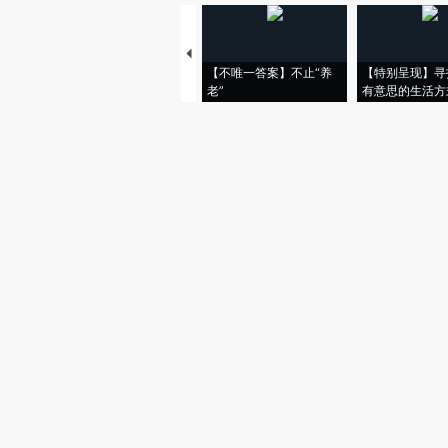
【不唯一答案】不止“养
【特别呈现】寻
老”
有意思的生活方