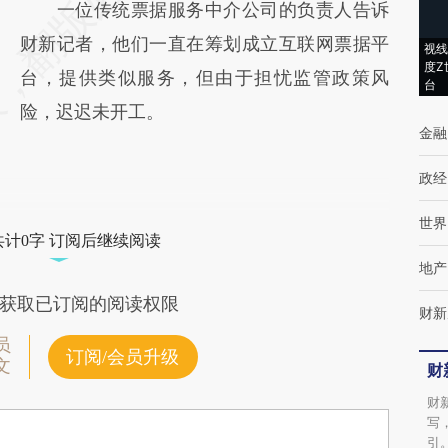
一位传统票据服务中介公司的负责人告诉
财新记者，他们一直在筹划成立互联网票据平
视线
度Z
台，提供类似服务，但由于担忧监管政策风
台
险，迟迟未开工。
金融
政经
世界
共计0字 订阅后继续阅读
地产
获取已订阅的阅读权限
财新
员
订阅/会员升级
文
财
财
写
引