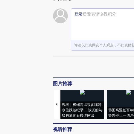
登录
后发表评论得积分
评论仅代表网友个人观点，不代表财
图片推荐
视线｜极端高温致多瑙河
水位跌破纪录 二战沉船与
韩国高温创百年
猛犸象化石接连露出
警告停止一切户
视听推荐