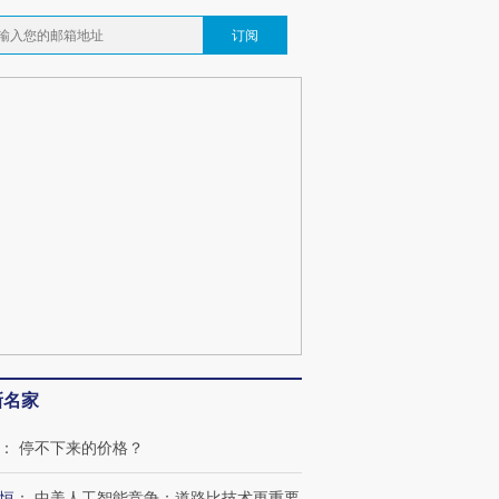
订阅
新名家
：
停不下来的价格？
恒
：
中美人工智能竞争：道路比技术更重要