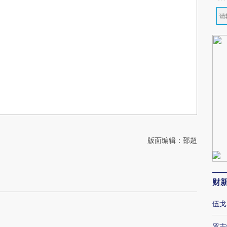
版面编辑：邵超
财
伍戈
罗志