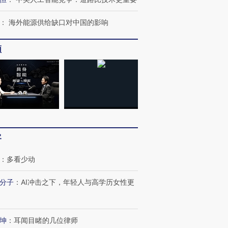
：
海外能源供给缺口对中国的影响
频
客
：
多看少动
跨国走私7万
视线｜HY
分子
：
AI冲击之下，年轻人与高学历女性更
检体内含3种
泽连斯基密集出访美英 索
秘鲁纳斯卡观光飞机坠毁
术：是什
要防空导弹“救急”
13人遇难
心“花钱找
坤
：
耳闻目睹的几位律师