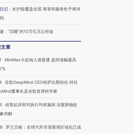
日记
：
长护险覆盖全国 筹资和服务给予将持
进第四届链博
【商旅对话】华住集团
码
技“链”接产
【特别呈现】寻找100种
CFO：不靠规模取胜，华
【特别呈
有意思的生活方式·第三对
住三大增长引擎是什么？
有意思的
波
：
“沉睡”的10万亿元公积金
新文章
1
MiniMax今起纳入港股通 盘间涨幅最高
77%
4
谷歌DeepMind CEO哈萨比斯卸任 转任
epMind董事长及谷歌首席科学家
6
侦查起诉审判执行均有漏洞 涉案财物处
象何解
58
罗兰贝格：全球汽车市场逐渐区域化已成