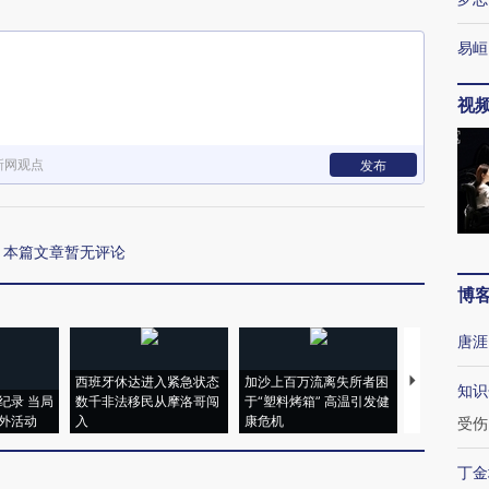
易峘
视
新网观点
发布
本篇文章暂无评论
博
唐涯
西班牙休达进入紧急状态
加沙上百万流离失所者困
马航飞行员
知识
纪录 当局
数千非法移民从摩洛哥闯
于“塑料烤箱” 高温引发健
粒摇头丸 尿
外活动
入
康危机
毒品
受伤
丁金