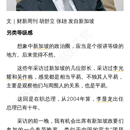
文｜财新周刊 胡舒立 张翃 发自新加坡
另类等级感
想象中
新加坡
的政治圈，应当是个很讲等级的
地方。后来觉得不然。
这些年采访过新加坡的几位部长，采访过
李光
耀
和
吴作栋
，感觉都是相当平易。不独其人平易，
主要是观察他们与周围人的关系，也是平易。
这回是在职总理，从2004年算，
李显龙
出任
总理已有十年。
采访的前一晚，我有机会出席有新加坡政要们
参加的一个春节晚宴，类似于中国的官方“团拜