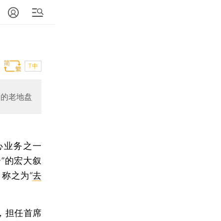
T中
E的老地盘
心业务之一
云”的宏大叙
称之为“
去
，担任首席