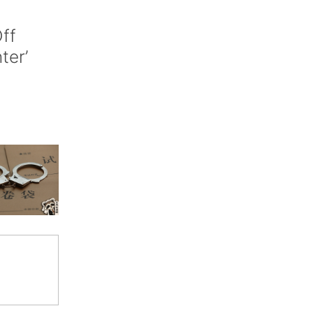
ff
nter’