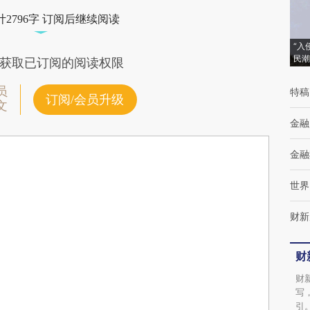
2796字 订阅后继续阅读
“入
民潮
获取已订阅的阅读权限
员
特稿
订阅/会员升级
文
金融
金融
世界
财新
财
财
写
引