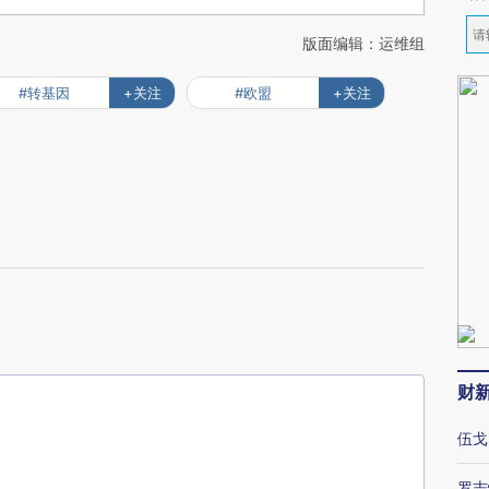
版面编辑：运维组
#转基因
+关注
#欧盟
+关注
财
伍戈
罗志