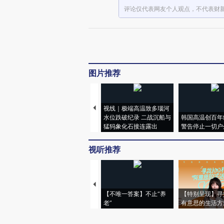
评论仅代表网友个人观点，不代表财
图片推荐
视线｜极端高温致多瑙河
水位跌破纪录 二战沉船与
韩国高温创百年
猛犸象化石接连露出
警告停止一切户
视听推荐
【不唯一答案】不止“养
【特别呈现】寻
老”
有意思的生活方