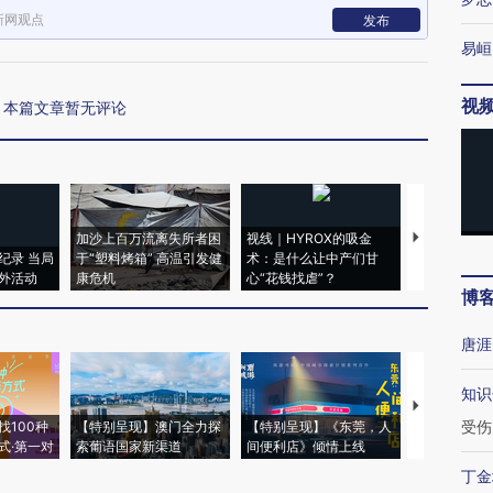
新网观点
发布
易峘
视
本篇文章暂无评论
加沙上百万流离失所者困
视线｜HYROX的吸金
马航飞行员
纪录 当局
于“塑料烤箱” 高温引发健
术：是什么让中产们甘
粒摇头丸 尿
外活动
康危机
心“花钱找虐”？
毒品
博
唐涯
知识
【推广】走
受伤
找100种
【特别呈现】澳门全力探
【特别呈现】《东莞，人
会，让数智科
式·第一对
索葡语国家新渠道
间便利店》倾情上线
业
丁金