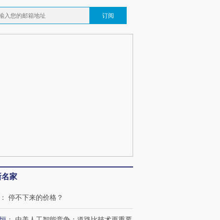
订阅
新名家
：
停不下来的价格？
恒
：
中美人工智能竞争：道路比技术更重要