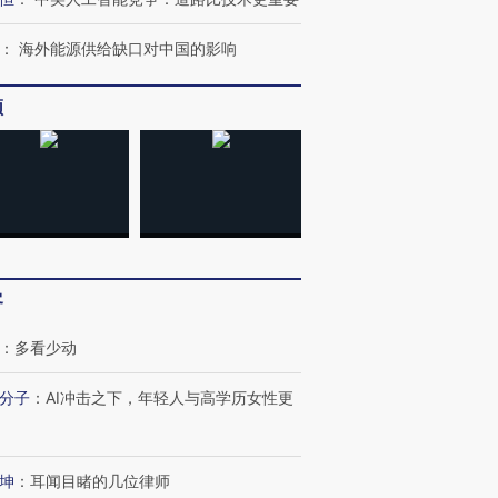
：
海外能源供给缺口对中国的影响
频
跨国走私7万
视线｜被称为“蟑螂”的印
视线｜“入侵”还是“人道危
检体内含3种
度Z世代 用街头抗争将教
机”？难民潮撕裂西班牙
秘鲁纳斯
育部长拱下台
飞地休达
13人遇难
客
：
多看少动
分子
：
AI冲击之下，年轻人与高学历女性更
进第四届链博
【商旅对话】华住集团
技“链”接产
【特别呈现】寻找100种
CFO：不靠规模取胜，华
【特别呈
有意思的生活方式·第三对
住三大增长引擎是什么？
有意思的
坤
：
耳闻目睹的几位律师