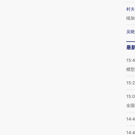
村夫
续加
吴晓
最
15:
模型
15:2
15:
全国
14:
14: