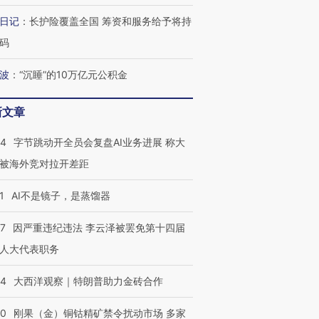
日记
：
长护险覆盖全国 筹资和服务给予将持
码
波
：
“沉睡”的10万亿元公积金
新文章
44
字节跳动开全员会复盘AI业务进展 称大
被海外竞对拉开差距
1
AI不是镜子，是蒸馏器
07
因严重违纪违法 李云泽被罢免第十四届
人大代表职务
44
大西洋观察｜特朗普助力金砖合作
40
刚果（金）铜钴精矿禁令扰动市场 多家