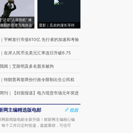
侵”还是“人道危机” 难
撕裂西班牙飞地休达
显影｜瓜农的漫长等待
｜
宇树发行市值610亿 先行者的加速和考验
｜
在岸人民币兑美元汇率连日升破6.75
我闻
｜
艾路明及多名股东被拘
｜
特朗普再签两份行政令限制出生公民权
周刊
｜
【封面报道】电力现货市场元年突进
新网主编精选版电邮
样例
新网新闻版电邮全新升级！财新网主编精心编
，每个工作日定时投递，篇篇重磅，可信可
。