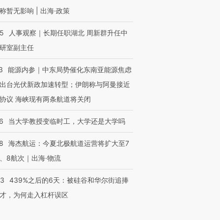
称暂无影响 | 出海·政策
25
人事观察｜长期任职湖北 周新群升任中
研室副主任
3
能源内参｜中东局势催化东南亚能源焦虑
出台光伏新政加速转型；伊朗称与阿曼接近
协议 海峡现有两条航道将关闭
6
当大学教授变临时工，大学还是大学吗
8
海杰航运：今夏北极航道运营将扩大至7
、8航次｜出海·物流
53
439%之后的6天：被硅谷和华尔街追捧
才，为何走入杠杆误区