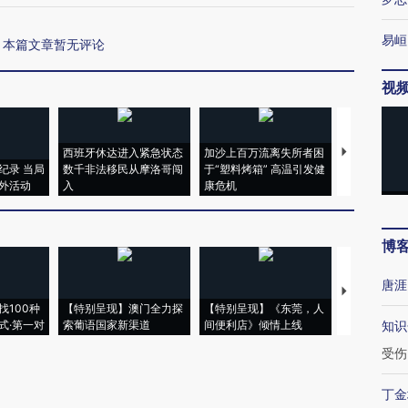
易峘
本篇文章暂无评论
视
西班牙休达进入紧急状态
加沙上百万流离失所者困
马航飞行员
纪录 当局
数千非法移民从摩洛哥闯
于“塑料烤箱” 高温引发健
粒摇头丸 尿
外活动
入
康危机
毒品
博
唐涯
【推广】走
找100种
【特别呈现】澳门全力探
【特别呈现】《东莞，人
会，让数智科
式·第一对
索葡语国家新渠道
间便利店》倾情上线
业
知识
受伤
丁金