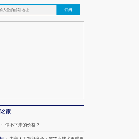
订阅
新名家
：
停不下来的价格？
恒
：
中美人工智能竞争：道路比技术更重要