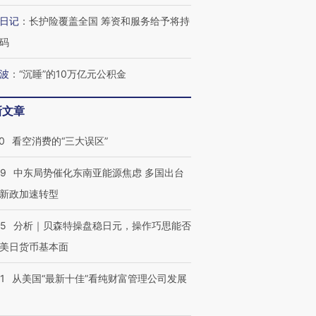
日记
：
长护险覆盖全国 筹资和服务给予将持
码
波
：
“沉睡”的10万亿元公积金
新文章
0
看空消费的“三大误区”
59
中东局势催化东南亚能源焦虑 多国出台
新政加速转型
05
分析｜贝森特操盘稳日元，操作巧思能否
美日货币基本面
1
从美国“最新十佳”看纯财富管理公司发展