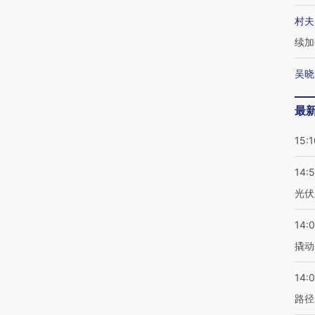
村夫
续加
吴晓
最
15:1
14:
光伏
14:
撬动
14:0
路径