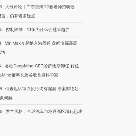
3
火线评论｜广东雷州“特教老师招聘违
很雷，仍有诸多疑点
05
控制陷阱：组织为什么会越管越胖
1
MiniMax今起纳入港股通 盘间涨幅最高
77%
4
谷歌DeepMind CEO哈萨比斯卸任 转任
epMind董事长及谷歌首席科学家
6
侦查起诉审判执行均有漏洞 涉案财物处
象何解
58
罗兰贝格：全球汽车市场逐渐区域化已成