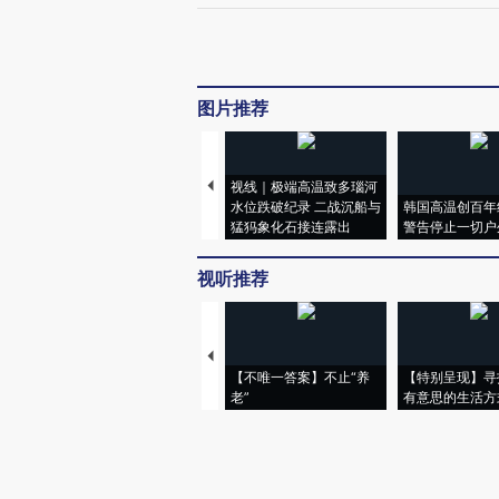
图片推荐
视线｜极端高温致多瑙河
水位跌破纪录 二战沉船与
韩国高温创百年
猛犸象化石接连露出
警告停止一切户
视听推荐
【不唯一答案】不止“养
【特别呈现】寻
老”
有意思的生活方