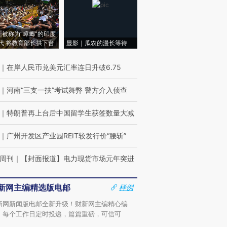
|被称为“蟑螂”的印度
代 将教育部长拱下台
显影｜瓜农的漫长等待
｜
在岸人民币兑美元汇率连日升破6.75
｜
河南“三支一扶”考试舞弊 警方介入侦查
｜
特朗普再上台后中国留学生获签数量大减
｜
广州开发区产业园REIT较发行价“腰斩”
周刊
｜
【封面报道】电力现货市场元年突进
新网主编精选版电邮
样例
新网新闻版电邮全新升级！财新网主编精心编
，每个工作日定时投递，篇篇重磅，可信可
。