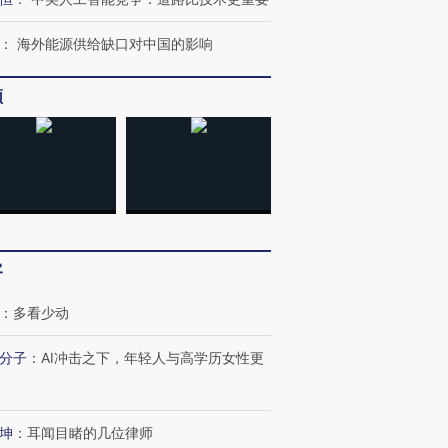
：
海外能源供给缺口对中国的影响
频
跨国走私7万
视线｜HYROX的吸金
视线｜被
检体内含3种
术：是什么让中产们甘
泽连斯基密集出访美英 索
度Z世代
心“花钱找虐”？
要防空导弹“救急”
育部长拱
客
：
多看少动
进第四届链博
【商旅对话】华住集团
技“链”接产
【特别呈现】寻找100种
CFO：不靠规模取胜，华
【特别呈
分子
：
AI冲击之下，年轻人与高学历女性更
有意思的生活方式·第三对
住三大增长引擎是什么？
有意思的
坤
：
耳闻目睹的几位律师