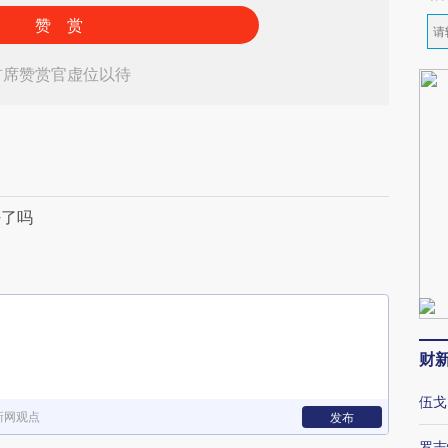
赞 赏
首席赞赏官虚位以待
好了吗
财
伍戈
新网观点
发布
罗志