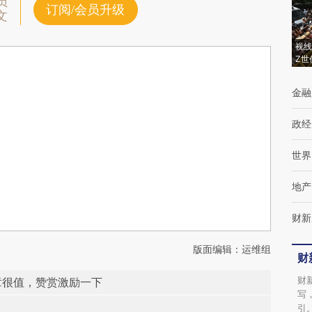
员
订阅/会员升级
文
视线
Z世
金融
政经
世界
地产
财新
版面编辑：运维组
财
财
章很值，赞赏激励一下
写
引