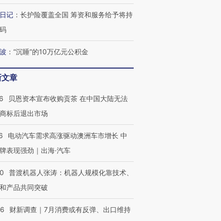
日记
：
长护险覆盖全国 筹资和服务给予将持
OX的吸金
马航飞行员跨国走私7万
视线｜被称为“蟑螂”的印
码
让中产们甘
粒摇头丸 尿检体内含3种
度Z世代 用街头抗争将教
秘鲁纳斯
”？
毒品
育部长拱下台
13人遇难
波
：
“沉睡”的10万亿元公积金
新文章
6
贝恩资本宣布收购贡茶 在中国大陆无法
进第四届链博
【商旅对话】华住集团
技“链”接产
【特别呈现】寻找100种
CFO：不靠规模取胜，华
【特别呈
商标后退出市场
有意思的生活方式·第三对
住三大增长引擎是什么？
有意思的
6
电动汽车需求高涨驱动澳洲车市增长 中
牌表现强劲｜出海·汽车
00
普渡机器人张涛：机器人规模化靠技术、
和产品共同突破
56
财新调查｜7月消费或有反弹、出口维持