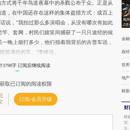
方式将千年鸟道夜幕中的杀戮公布于众。正是从
知道，在中国还存在这样的集体盗猎方式：成百上
视线
话说，“我拍过那么多演唱会，从没有哪次有如此
Z世
竹竿、套网，村民们嬉笑间捕获了一只只途经的候
金融
民一晚上能打多少，他们指着我背后的吉普车说，
能装满你的车。”李锋说。
政经
世界
3798字 订阅后继续阅读
地产
获取已订阅的阅读权限
财新
员
订阅/会员升级
文
财
财
写
引