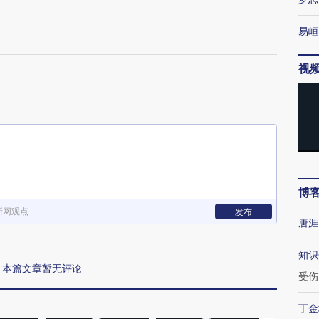
易峘
视
博
新网观点
发布
唐涯
知识
本篇文章暂无评论
受伤
丁金