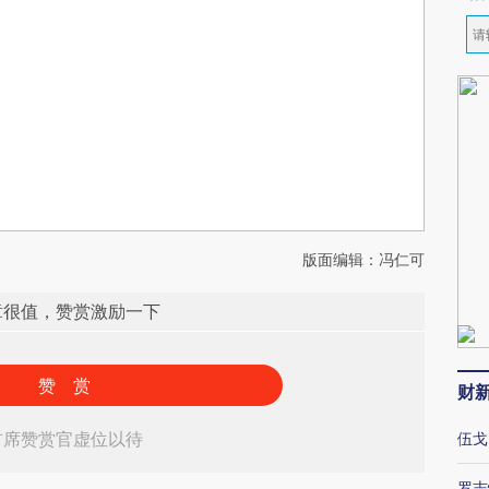
版面编辑：冯仁可
章很值，赞赏激励一下
赞 赏
财
首席赞赏官虚位以待
伍戈
罗志