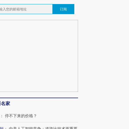
订阅
新名家
：
停不下来的价格？
恒
：
中美人工智能竞争：道路比技术更重要