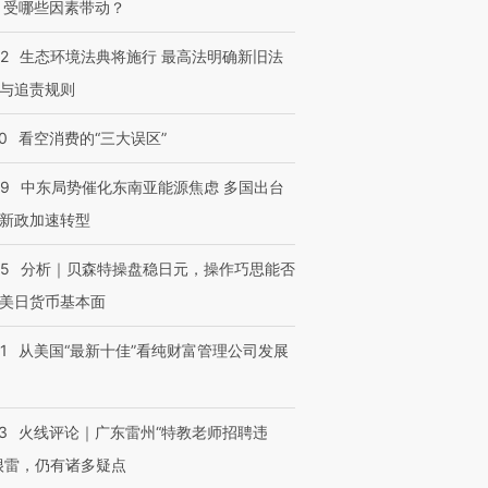
 受哪些因素带动？
42
生态环境法典将施行 最高法明确新旧法
与追责规则
0
看空消费的“三大误区”
59
中东局势催化东南亚能源焦虑 多国出台
新政加速转型
05
分析｜贝森特操盘稳日元，操作巧思能否
美日货币基本面
1
从美国“最新十佳”看纯财富管理公司发展
3
火线评论｜广东雷州“特教老师招聘违
很雷，仍有诸多疑点