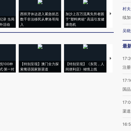
村夫
西班牙休达进入紧急状态
加沙上百万流离失所者困
视线｜HYR
续加
纪录 当局
数千非法移民从摩洛哥闯
于“塑料烤箱” 高温引发健
术：是什么
外活动
入
康危机
心“花钱找虐
吴晓
最
17:2
【推广】走
找100种
【特别呈现】澳门全力探
【特别呈现】《东莞，人
会，让数智科
注册
式·第一对
索葡语国家新渠道
间便利店》倾情上线
业
17:1
国品
17:
渠道
16: