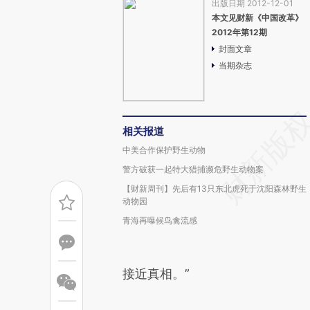
出版日期 2012-12-01
本文见财新《中国改革》
2012年第12期
封面文章
当期杂志
相关报道
中美合作保护野生动物
警方破获一起特大猎捕濒危野生动物案
【财新周刊】先后有13只东北虎死于沈阳森林野生
动物园
青海再曝候鸟禽流感
接近真相。”