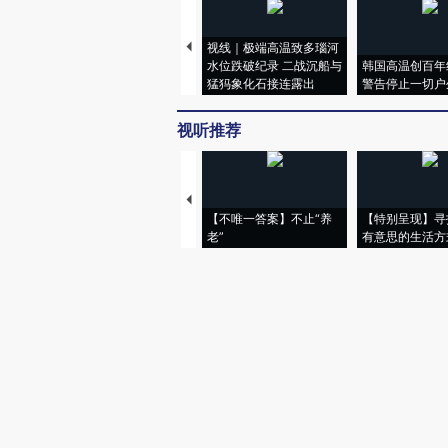
视线｜极端高温致多瑙河
水位跌破纪录 二战沉船与
韩国高温创百年
猛犸象化石接连露出
警告停止一切户
视听推荐
【不唯一答案】不止“养
【特别呈现】寻
老”
有意思的生活方