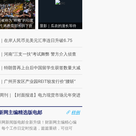
|被称为“蟑螂”的印度
代 将教育部长拱下台
显影｜瓜农的漫长等待
｜
在岸人民币兑美元汇率连日升破6.75
｜
河南“三支一扶”考试舞弊 警方介入侦查
｜
特朗普再上台后中国留学生获签数量大减
｜
广州开发区产业园REIT较发行价“腰斩”
周刊
｜
【封面报道】电力现货市场元年突进
新网主编精选版电邮
样例
新网新闻版电邮全新升级！财新网主编精心编
，每个工作日定时投递，篇篇重磅，可信可
。