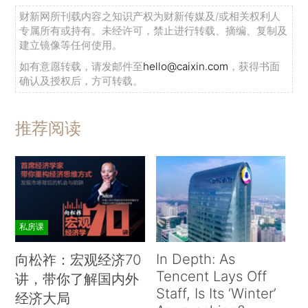
财新网所刊载内容之知识产权为财新传媒及/或相关权利人
专属所有或持有。未经许可，禁止进行转载、摘编、复制及
建立镜像等任何使用。
如有意愿转载，请发邮件至
hello@caixin.com
，获得书面
确认及授权后，方可转载。
推荐阅读
私房课
In Depth: As
向松祚：宏观经济70
Tencent Lays Off
讲，带你了解国内外
Staff, Is Its ‘Winter’
经济大局