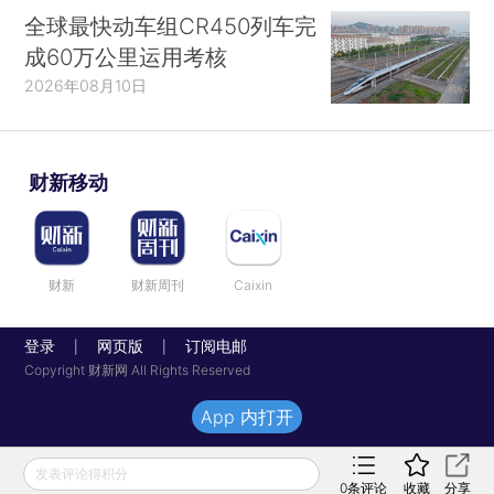
全球最快动车组CR450列车完
成60万公里运用考核
2026年08月10日
财新移动
财新
财新周刊
Caixin
登录
网页版
订阅电邮
|
|
Copyright 财新网 All Rights Reserved
App 内打开
发表评论得积分
0
条评论
收藏
分享