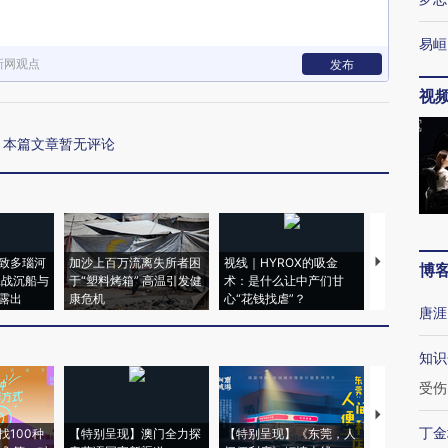
易峘
新网观点
发布
视
本篇文章暂无评论
致多瑙河
加沙上百万流离失所者困
视线｜HYROX的吸金
马航飞行员
博
二战沉船与
于“塑料烤箱” 高温引发健
术：是什么让中产们甘
粒摇头丸 尿
露出
康危机
心“花钱找虐”？
毒品
唐涯
知识
受伤
【推广】走
丁金
找100种
【特别呈现】澳门全力探
【特别呈现】《东莞，人
会，让数智科