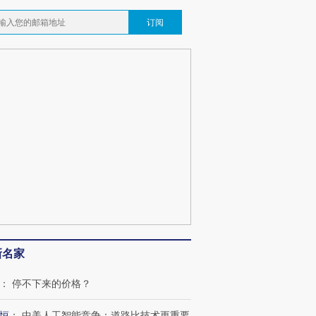
订阅
新名家
：
停不下来的价格？
恒
：
中美人工智能竞争：道路比技术更重要