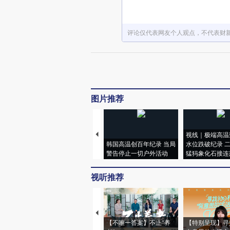
评论仅代表网友个人观点，不代表财
图片推荐
视线｜极端高温
韩国高温创百年纪录 当局
水位跌破纪录 
警告停止一切户外活动
猛犸象化石接连
视听推荐
【不唯一答案】不止“养
【特别呈现】寻