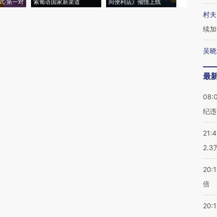
式·第一对
索葡语国家新渠道
间便利店》倾情上线
业
村夫
续加
吴晓
最
08:
纪违
21:
2.
20:
倍
20:1