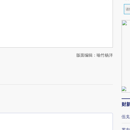
版面编辑：喻竹杨洋
财
伍戈
罗志