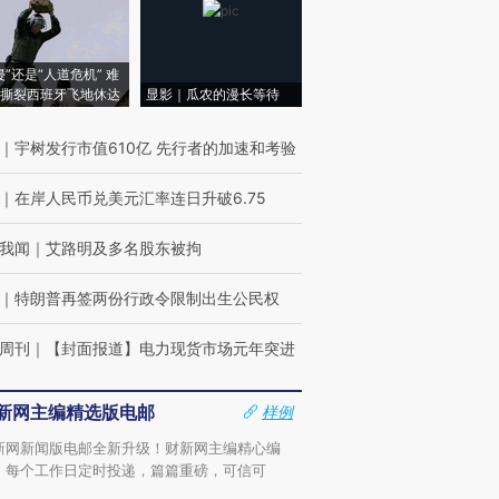
侵”还是“人道危机” 难
撕裂西班牙飞地休达
显影｜瓜农的漫长等待
｜
宇树发行市值610亿 先行者的加速和考验
｜
在岸人民币兑美元汇率连日升破6.75
我闻
｜
艾路明及多名股东被拘
｜
特朗普再签两份行政令限制出生公民权
周刊
｜
【封面报道】电力现货市场元年突进
新网主编精选版电邮
样例
新网新闻版电邮全新升级！财新网主编精心编
，每个工作日定时投递，篇篇重磅，可信可
。