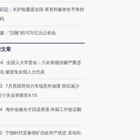
有意思的生活方式·第三对
住三大增长引擎是什么？
有意思的
日记
：
长护险覆盖全国 筹资和服务给予将持
码
波
：
“沉睡”的10万亿元公积金
新文章
06
全国人大常委会：六名将领涉嫌严重违
法 被罢免全国人大代表
43
7月美国劳动力市场意外放缓 岗位减少
3万个失业率降至4.1%
14
海外金融专才回流香港 外籍工作签证翻
2
宁德时代宜春锂矿仍处停产状态 其动向