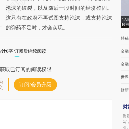
泡沫的破裂，以及随后一段时间的经济整固。
这只有在政府不再试图支持泡沫，或支持泡沫
“入
民潮
的弹药不足时，才会实现。
特稿
共计0字 订阅后继续阅读
金融
金融
获取已订阅的阅读权限
世界
员
订阅/会员升级
文
财新
财
财
写
引