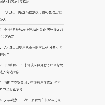
国内锂资源供需格局
1
7月进出口增速高位放缓，价格驱动还能
多久
8
央行7月继续增持近20吨黄金 累计储备超
600万盎司
5
7月进出口增速从高位略有回落 涨价动力
持续？
07
下周前瞻：生态环境法典施行；巴西总统
进入竞选阶段
1
特朗普坚称美国防空弹药库存充足 但不
乌克兰提供更多
24
人事观察｜上海55岁女副市长解冬进京