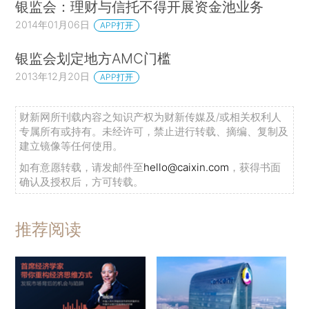
银监会：理财与信托不得开展资金池业务
2014年01月06日
APP打开
银监会划定地方AMC门槛
2013年12月20日
APP打开
财新网所刊载内容之知识产权为财新传媒及/或相关权利人
专属所有或持有。未经许可，禁止进行转载、摘编、复制及
建立镜像等任何使用。
如有意愿转载，请发邮件至
hello@caixin.com
，获得书面
确认及授权后，方可转载。
推荐阅读