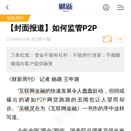
财新周刊
【封面报道】如何监管P2P
2014年04月14日第14期
T中
三条红线：资金不能有杠杆；不能跨行清算；不能吸
储或向客户提供融资
《财新周刊》 记者 杨璐
王申璐
“
互联网金融
的快速发展令人蠢蠢欲动，但间或
爆出的诸如
P2P
网贷跑路的丑闻也让人望而却
步。”
吴晓灵
在为《互联网金融》一书作的序中这样
写道。
今年全国“两会”期间，国务院总理
李克强
在政