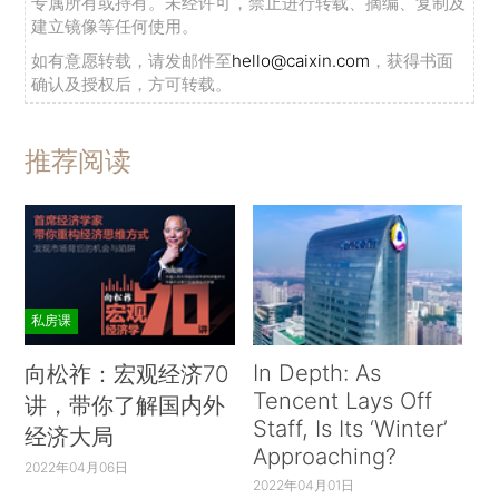
专属所有或持有。未经许可，禁止进行转载、摘编、复制及
建立镜像等任何使用。
如有意愿转载，请发邮件至
hello@caixin.com
，获得书面
确认及授权后，方可转载。
推荐阅读
私房课
In Depth: As
向松祚：宏观经济70
Tencent Lays Off
讲，带你了解国内外
Staff, Is Its ‘Winter’
经济大局
Approaching?
2022年04月06日
2022年04月01日