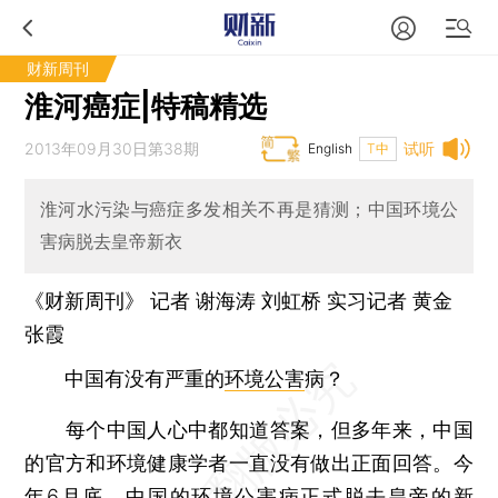
财新周刊
淮河癌症|特稿精选
2013年09月30日第38期
试听
English
T中
淮河水污染与癌症多发相关不再是猜测；中国环境公
害病脱去皇帝新衣
《财新周刊》 记者
谢海涛
刘虹桥
实习记者 黄金
张霞
中国有没有严重的
环境公害
病？
每个中国人心中都知道答案，但多年来，中国
的官方和环境健康学者一直没有做出正面回答。今
年6月底，中国的环境公害病正式脱去皇帝的新