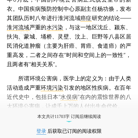
衣。中国疾病预防控制中心原副主任杨功焕，发布
其团队历时八年进行淮河流域
癌症
研究的结论——
淮河流域
严重的
水污染
，与这一地区沈丘、颍东、
扶沟、蒙城、埇桥、灵壁、汶上、巨野等八县区居
民消化道肿瘤（主要为肝癌、胃癌、食道癌）的严
重高发，二者之间存在“时间和空间上的一致性”，
且两者有“相关关系”。
所谓环境公害病，医学上的定义为：由于人类
活动造成严重
环境污染
引发的地区性疾病。在百年
近代史中，包括日本“
水俣病
”在内的震惊世界的八
大环境公害病，让成千上万的人付出生命代价。
本文共计11703字 订阅后继续阅读
登录
后获取已订阅的阅读权限