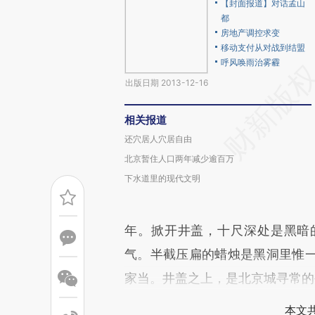
【封面报道】对话孟山
都
房地产调控求变
移动支付从对战到结盟
呼风唤雨治雾霾
出版日期 2013-12-16
相关报道
还穴居人穴居自由
北京暂住人口两年减少逾百万
下水道里的现代文明
年。掀开井盖，十尺深处是黑暗
气。半截压扁的蜡烛是黑洞里惟
家当。井盖之上，是北京城寻常的
本文