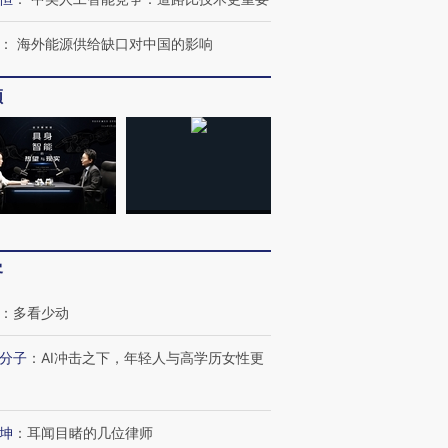
：
海外能源供给缺口对中国的影响
OX的吸金
马航飞行员跨国走私7万
视线｜被称为“蟑螂”的印
频
让中产们甘
粒摇头丸 尿检体内含3种
度Z世代 用街头抗争将教
秘鲁纳斯
”？
毒品
育部长拱下台
13人遇难
进第四届链博
【商旅对话】华住集团
技“链”接产
【特别呈现】寻找100种
CFO：不靠规模取胜，华
【特别呈
客
有意思的生活方式·第三对
住三大增长引擎是什么？
有意思的
：
多看少动
分子
：
AI冲击之下，年轻人与高学历女性更
坤
：
耳闻目睹的几位律师