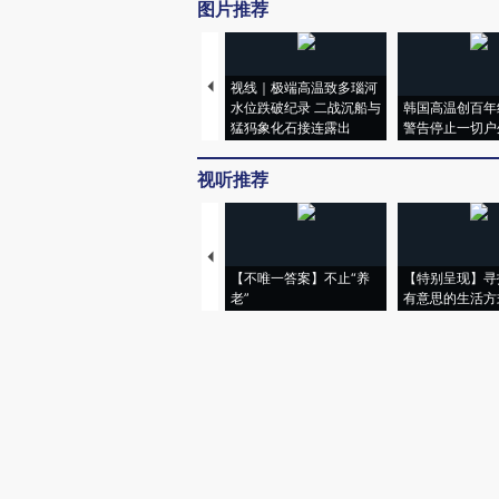
图片推荐
视线｜极端高温致多瑙河
水位跌破纪录 二战沉船与
韩国高温创百年
猛犸象化石接连露出
警告停止一切户
视听推荐
【不唯一答案】不止“养
【特别呈现】寻
老”
有意思的生活方