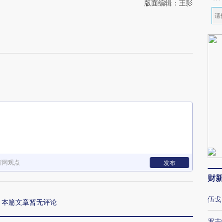
版面编辑：王影
新网观点
发布
财
伍戈
本篇文章暂无评论
罗志