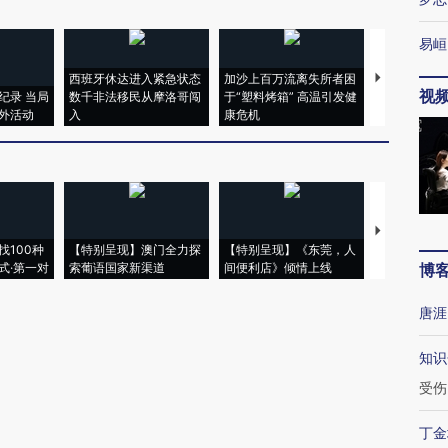
易峘
西班牙休达进入紧急状态
加沙上百万流离失所者困
视线｜HYR
视
纪录 当局
数千非法移民从摩洛哥闯
于“塑料烤箱” 高温引发健
术：是什么
外活动
入
康危机
心“花钱找虐
【推广】走
找100种
【特别呈现】澳门全力探
【特别呈现】《东莞，人
会，让数智科
式·第一对
索葡语国家新渠道
间便利店》倾情上线
业
博
唐涯
知识
受伤
丁金