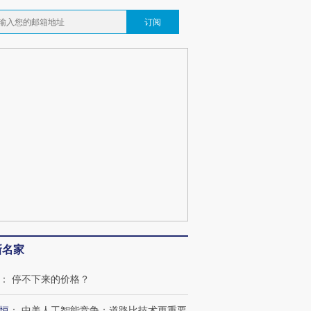
订阅
新名家
：
停不下来的价格？
恒
：
中美人工智能竞争：道路比技术更重要