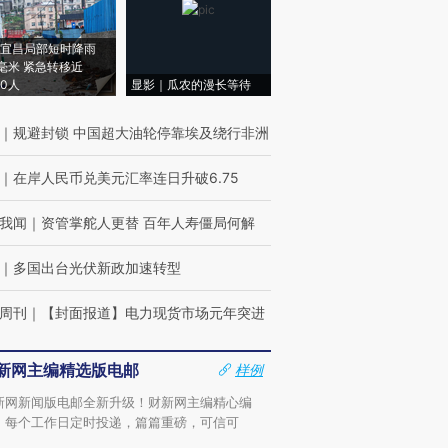
宜昌局部短时降雨
8毫米 紧急转移近
00人
显影｜瓜农的漫长等待
｜
规避封锁 中国超大油轮停靠埃及绕行非洲
｜
在岸人民币兑美元汇率连日升破6.75
我闻
｜
资管掌舵人更替 百年人寿僵局何解
｜
多国出台光伏新政加速转型
周刊
｜
【封面报道】电力现货市场元年突进
新网主编精选版电邮
样例
新网新闻版电邮全新升级！财新网主编精心编
，每个工作日定时投递，篇篇重磅，可信可
。