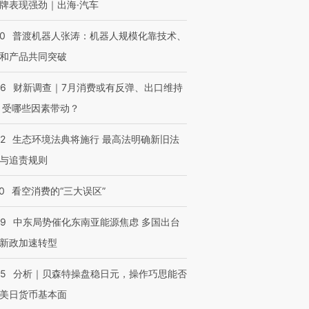
牌表现强劲｜出海·汽车
00
普渡机器人张涛：机器人规模化靠技术、
和产品共同突破
56
财新调查｜7月消费或有反弹、出口维持
 受哪些因素带动？
42
生态环境法典将施行 最高法明确新旧法
与追责规则
0
看空消费的“三大误区”
59
中东局势催化东南亚能源焦虑 多国出台
新政加速转型
05
分析｜贝森特操盘稳日元，操作巧思能否
美日货币基本面