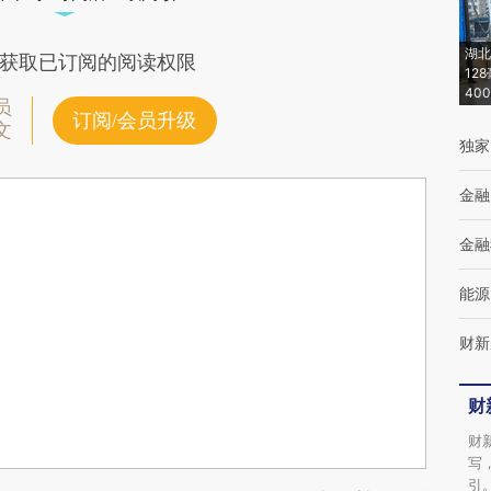
湖北
获取已订阅的阅读权限
12
40
员
订阅/会员升级
文
独家
金融
金融
能源
财新
财
财
写
引