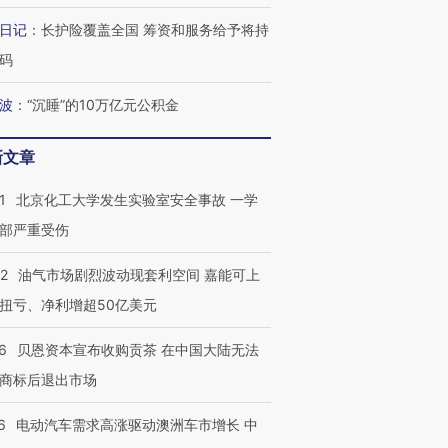
日记
：
长护险覆盖全国 筹资和服务给予将持
码
波
：
“沉睡”的10万亿元公积金
新文章
1
北京化工大学发生实验室安全事故 一学
部严重受伤
22
油气市场剧烈波动现套利空间 嘉能可上
扭亏、净利增超50亿美元
6
贝恩资本宣布收购贡茶 在中国大陆无法
商标后退出市场
6
电动汽车需求高涨驱动澳洲车市增长 中