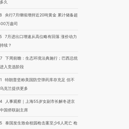
多久
8
央行7月继续增持近20吨黄金 累计储备超
600万盎司
5
7月进出口增速从高位略有回落 涨价动力
持续？
07
下周前瞻：生态环境法典施行；巴西总统
进入竞选阶段
1
特朗普坚称美国防空弹药库存充足 但不
乌克兰提供更多
24
人事观察｜上海55岁女副市长解冬进京
中国侨联副主席
45
泰国发生致命校园枪击案至少6人死亡 枪