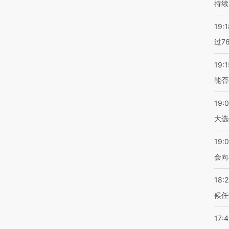
持续
19:1
过7
19:1
能否
19:
大选
19:0
会向
18:
候任
17: