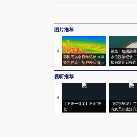
图片推荐
视线｜极端高温
韩国高温创百年纪录 当局
水位跌破纪录 
警告停止一切户外活动
猛犸象化石接连
视听推荐
【不唯一答案】不止“养
【特别呈现】寻
老”
有意思的生活方