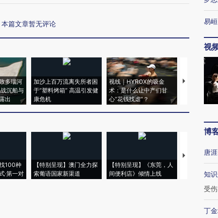
易峘
本篇文章暂无评论
视
致多瑙河
加沙上百万流离失所者困
视线｜HYROX的吸金
马航飞行员
二战沉船与
于“塑料烤箱” 高温引发健
术：是什么让中产们甘
粒摇头丸 尿
露出
康危机
心“花钱找虐”？
毒品
博
唐涯
【推广】走
找100种
【特别呈现】澳门全力探
【特别呈现】《东莞，人
会，让数智科
式·第一对
索葡语国家新渠道
间便利店》倾情上线
业
知识
受伤
丁金