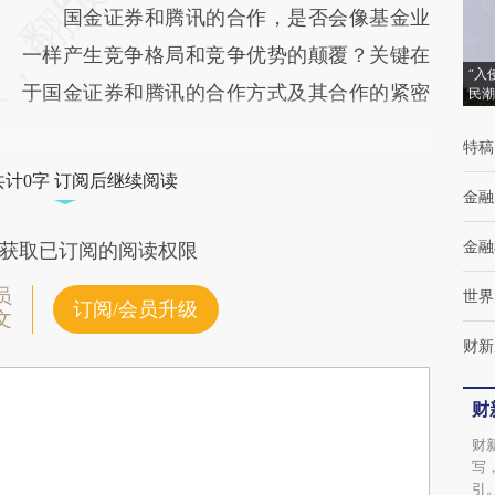
国金证券和腾讯的合作，是否会像基金业
一样产生竞争格局和竞争优势的颠覆？关键在
“入
于国金证券和腾讯的合作方式及其合作的紧密
民潮
特稿
共计0字 订阅后继续阅读
金融
金融
获取已订阅的阅读权限
员
世界
订阅/会员升级
文
财新
财
财
写
引