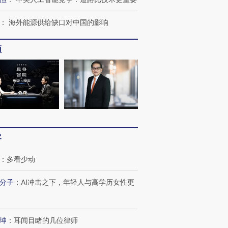
：
海外能源供给缺口对中国的影响
频
跨国走私7万
视线｜被称为“蟑螂”的印
视线｜“入侵”还是“人道危
检体内含3种
度Z世代 用街头抗争将教
机”？难民潮撕裂西班牙
秘鲁纳斯
育部长拱下台
飞地休达
13人遇难
客
：
多看少动
进第四届链博
【商旅对话】华住集团
技“链”接产
【特别呈现】寻找100种
CFO：不靠规模取胜，华
【特别呈
分子
：
AI冲击之下，年轻人与高学历女性更
有意思的生活方式·第三对
住三大增长引擎是什么？
有意思的
坤
：
耳闻目睹的几位律师