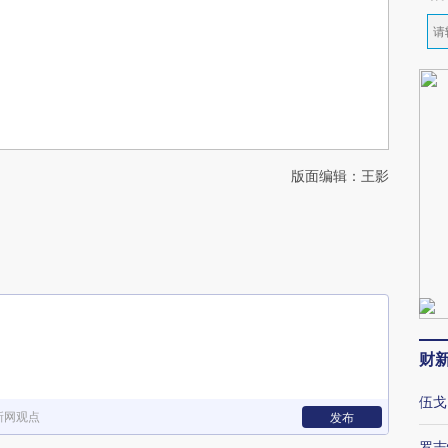
版面编辑：王影
财
伍戈
新网观点
发布
罗志