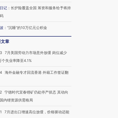
日记
：
长护险覆盖全国 筹资和服务给予将持
码
波
：
“沉睡”的10万亿元公积金
新文章
43
7月美国劳动力市场意外放缓 岗位减少
3万个失业率降至4.1%
14
海外金融专才回流香港 外籍工作签证翻
2
宁德时代宜春锂矿仍处停产状态 其动向
国内锂资源供需格局
1
7月进出口增速高位放缓，价格驱动还能