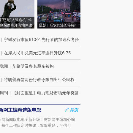
侵”还是“人道危机” 难
撕裂西班牙飞地休达
显影｜瓜农的漫长等待
｜
宇树发行市值610亿 先行者的加速和考验
｜
在岸人民币兑美元汇率连日升破6.75
我闻
｜
艾路明及多名股东被拘
｜
特朗普再签两份行政令限制出生公民权
周刊
｜
【封面报道】电力现货市场元年突进
新网主编精选版电邮
样例
新网新闻版电邮全新升级！财新网主编精心编
，每个工作日定时投递，篇篇重磅，可信可
。