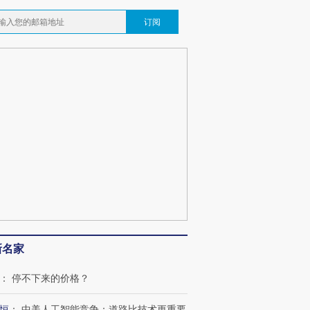
订阅
新名家
：
停不下来的价格？
恒
：
中美人工智能竞争：道路比技术更重要