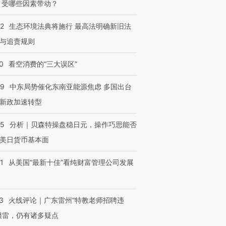
 受哪些因素带动？
42
生态环境法典将施行 最高法明确新旧法
与追责规则
0
看空消费的“三大误区”
59
中东局势催化东南亚能源焦虑 多国出台
新政加速转型
05
分析｜贝森特操盘稳日元，操作巧思能否
美日货币基本面
1
从美国“最新十佳”看纯财富管理公司发展
3
火线评论｜广东雷州“特教老师招聘违
很雷，仍有诸多疑点