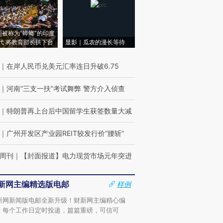
|被称为“蟑螂”的印度
代 将教育部长拱下台
显影｜瓜农的漫长等待
｜
在岸人民币兑美元汇率连日升破6.75
｜
河南“三支一扶”考试舞弊 警方介入侦查
｜
特朗普再上台后中国留学生获签数量大减
｜
广州开发区产业园REIT较发行价“腰斩”
周刊
｜
【封面报道】电力现货市场元年突进
新网主编精选版电邮
样例
新网新闻版电邮全新升级！财新网主编精心编
，每个工作日定时投递，篇篇重磅，可信可
。