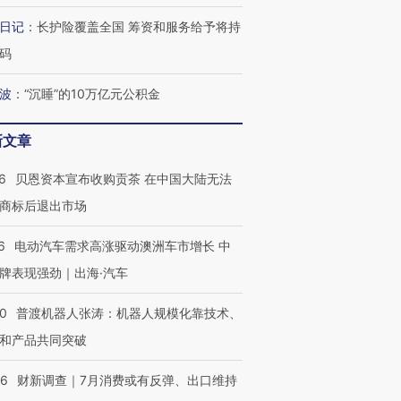
日记
：
长护险覆盖全国 筹资和服务给予将持
码
波
：
“沉睡”的10万亿元公积金
新文章
6
贝恩资本宣布收购贡茶 在中国大陆无法
跨国走私7万
视线｜HYROX的吸金
视线｜被
商标后退出市场
检体内含3种
术：是什么让中产们甘
泽连斯基密集出访美英 索
度Z世代
心“花钱找虐”？
要防空导弹“救急”
育部长拱
6
电动汽车需求高涨驱动澳洲车市增长 中
牌表现强劲｜出海·汽车
00
普渡机器人张涛：机器人规模化靠技术、
进第四届链博
【商旅对话】华住集团
和产品共同突破
技“链”接产
【特别呈现】寻找100种
CFO：不靠规模取胜，华
【特别呈
有意思的生活方式·第三对
住三大增长引擎是什么？
有意思的
56
财新调查｜7月消费或有反弹、出口维持