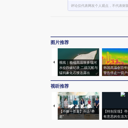
评论仅代表网友个人观点，不代表财
图片推荐
视线｜极端高温致多瑙河
水位跌破纪录 二战沉船与
韩国高温创百年
猛犸象化石接连露出
警告停止一切户
视听推荐
【不唯一答案】不止“养
【特别呈现】寻
老”
有意思的生活方