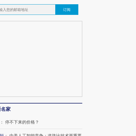
订阅
新名家
：
停不下来的价格？
恒
：
中美人工智能竞争：道路比技术更重要