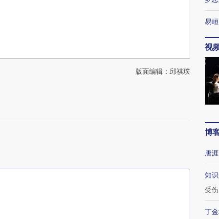
易峘
视
版面编辑：邱祺璞
博
唐涯
知识
受伤
丁金