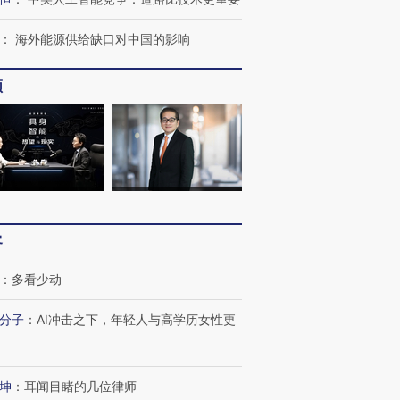
：
海外能源供给缺口对中国的影响
频
客
：
多看少动
分子
：
AI冲击之下，年轻人与高学历女性更
坤
：
耳闻目睹的几位律师