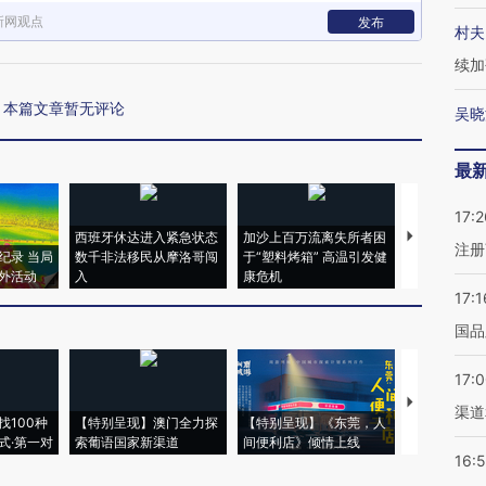
新网观点
发布
村夫
续加
本篇文章暂无评论
吴晓
最
17:2
西班牙休达进入紧急状态
加沙上百万流离失所者困
马航飞行员
注册
纪录 当局
数千非法移民从摩洛哥闯
于“塑料烤箱” 高温引发健
粒摇头丸 尿
外活动
入
康危机
毒品
17:1
国品
17:
【推广】走
渠道
找100种
【特别呈现】澳门全力探
【特别呈现】《东莞，人
会，让数智科
式·第一对
索葡语国家新渠道
间便利店》倾情上线
业
16: