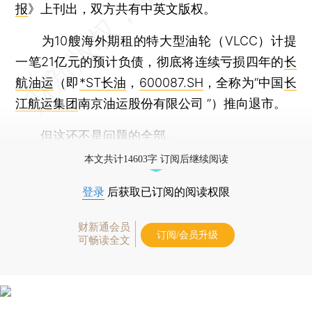
报
》上刊出，双方共有中英文版权。
为10艘海外期租的特大型油轮（VLCC）计提
一笔21亿元的预计负债，彻底将连续亏损四年的
长
航油运
（即
*ST长油
，
600087.SH
，全称为“中国
长
江航运集团
南京油运股份有限公司 ”）推向退市。
但这还不是问题的全部。
本文共计14603字 订阅后继续阅读
登录
后获取已订阅的阅读权限
财新通会员
订阅/会员升级
可畅读全文