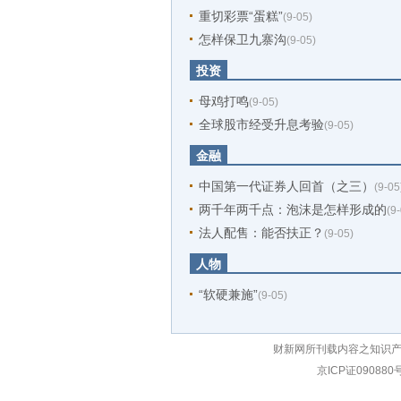
重切彩票“蛋糕”
(9-05)
怎样保卫九寨沟
(9-05)
投资
母鸡打鸣
(9-05)
全球股市经受升息考验
(9-05)
金融
中国第一代证券人回首（之三）
(9-05
两千年两千点：泡沫是怎样形成的
(9
法人配售：能否扶正？
(9-05)
人物
“软硬兼施”
(9-05)
财新网所刊载内容之知识产
京ICP证090880