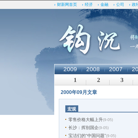
财新网首页
经济
金融
公司
政
2009
2008
2007
2
1
2
3
2000年09月文章
宏观
零售价格大幅上升
(9-05)
长沙：挥别国企
(9-05)
宝洁们的“中国问题”
(9-05)