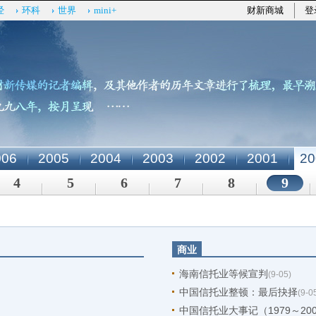
经
环科
世界
mini+
财新商城
登
006
2005
2004
2003
2002
2001
20
4
5
6
7
8
9
商业
海南信托业等候宣判
(9-05)
中国信托业整顿：最后抉择
(9-0
中国信托业大事记（1979～20