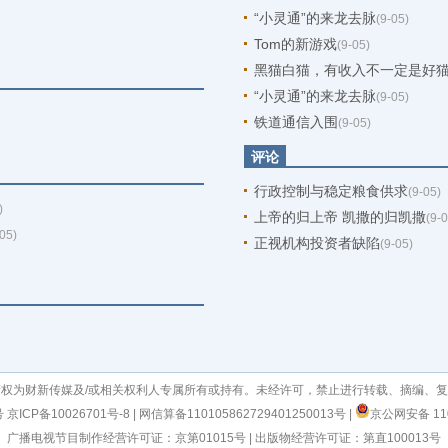
“小灵通”的来龙去脉
(9-05)
Tom的新游戏
(9-05)
黑猫白猫，有收入不一定是好
“小灵通”的来龙去脉
(9-05)
铁道通信入围
(9-05)
评论
行政控制与稳定粮食供求
(9-05)
)
上帝的归上帝 凯撒的归凯撒
(9-0
-05)
正视机构投资者缺陷
(9-05)
权为财新传媒及/或相关权利人专属所有或持有。未经许可，禁止进行转载、摘编、
号
京ICP备10026701号-8
|
网信算备110105862729401250013号
|
京公网安备 110
广播电视节目制作经营许可证：京第01015号
|
出版物经营许可证：第直100013号