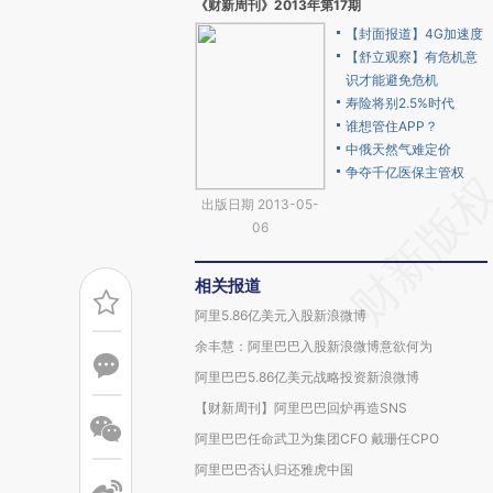
《财新周刊》2013年第17期
【封面报道】4G加速度
【舒立观察】有危机意
识才能避免危机
寿险将别2.5%时代
谁想管住APP？
中俄天然气难定价
争夺千亿医保主管权
出版日期 2013-05-
06
相关报道
阿里5.86亿美元入股新浪微博
余丰慧：阿里巴巴入股新浪微博意欲何为
阿里巴巴5.86亿美元战略投资新浪微博
【财新周刊】阿里巴巴回炉再造SNS
阿里巴巴任命武卫为集团CFO 戴珊任CPO
阿里巴巴否认归还雅虎中国