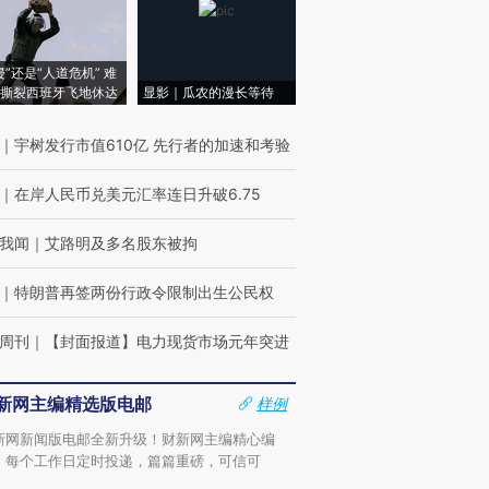
侵”还是“人道危机” 难
撕裂西班牙飞地休达
显影｜瓜农的漫长等待
｜
宇树发行市值610亿 先行者的加速和考验
｜
在岸人民币兑美元汇率连日升破6.75
我闻
｜
艾路明及多名股东被拘
｜
特朗普再签两份行政令限制出生公民权
周刊
｜
【封面报道】电力现货市场元年突进
新网主编精选版电邮
样例
新网新闻版电邮全新升级！财新网主编精心编
，每个工作日定时投递，篇篇重磅，可信可
。