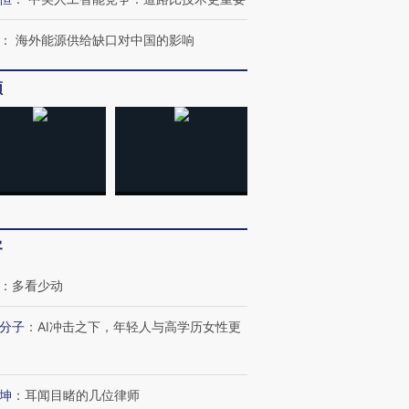
：
海外能源供给缺口对中国的影响
频
客
跨国走私7万
视线｜被称为“蟑螂”的印
视线｜“入侵”还是“人道危
检体内含3种
度Z世代 用街头抗争将教
机”？难民潮撕裂西班牙
秘鲁纳斯
：
多看少动
育部长拱下台
飞地休达
13人遇难
分子
：
AI冲击之下，年轻人与高学历女性更
坤
：
耳闻目睹的几位律师
进第四届链博
【商旅对话】华住集团