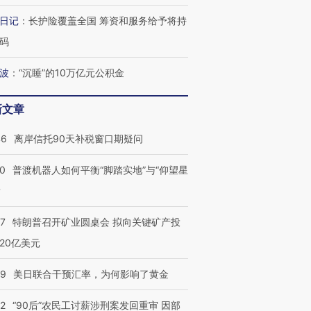
技“链”接产
【特别呈现】寻找100种
CFO：不靠规模取胜，华
【特别呈
有意思的生活方式·第三对
住三大增长引擎是什么？
有意思的
日记
：
长护险覆盖全国 筹资和服务给予将持
码
波
：
“沉睡”的10万亿元公积金
新文章
46
离岸信托90天补税窗口期疑问
00
普渡机器人如何平衡“脚踏实地”与“仰望星
？
57
特朗普召开矿业圆桌会 拟向关键矿产投
20亿美元
09
美日联合干预汇率，为何影响了黄金
32
“90后”农民工讨薪涉刑案发回重审 因部