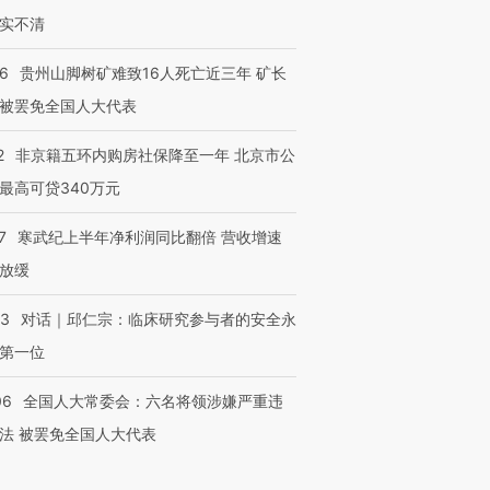
实不清
36
贵州山脚树矿难致16人死亡近三年 矿长
被罢免全国人大代表
2
非京籍五环内购房社保降至一年 北京市公
最高可贷340万元
7
寒武纪上半年净利润同比翻倍 营收增速
放缓
53
对话｜邱仁宗：临床研究参与者的安全永
第一位
06
全国人大常委会：六名将领涉嫌严重违
法 被罢免全国人大代表