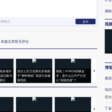
易峘
新网观点
发布
视
本篇文章暂无评论
博
致多瑙河
加沙上百万流离失所者困
视线｜HYROX的吸金
马航飞行员
二战沉船与
于“塑料烤箱” 高温引发健
术：是什么让中产们甘
粒摇头丸 尿
唐涯
露出
康危机
心“花钱找虐”？
毒品
知识
受伤
丁金
【推广】走