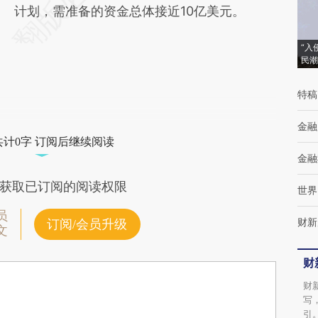
计划，需准备的资金总体接近10亿美元。
“入
民潮
特稿
金融
共计0字 订阅后继续阅读
金融
获取已订阅的阅读权限
世界
员
财新
订阅/会员升级
文
财
财
写
引