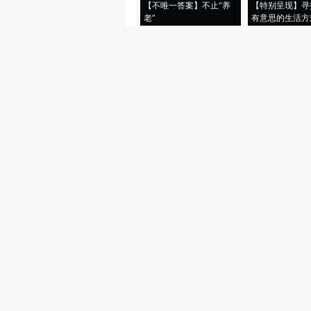
【不唯一答案】不止“养
【特别呈现】寻
老”
有意思的生活方