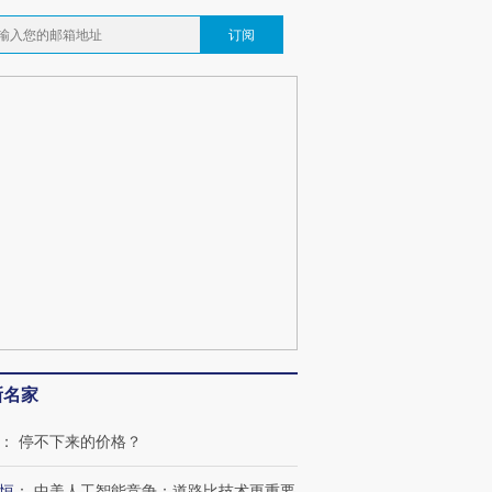
订阅
新名家
：
停不下来的价格？
恒
：
中美人工智能竞争：道路比技术更重要