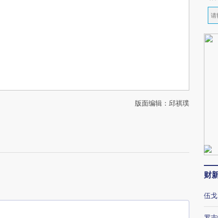
版面编辑：邱祺璞
财
伍戈
罗志