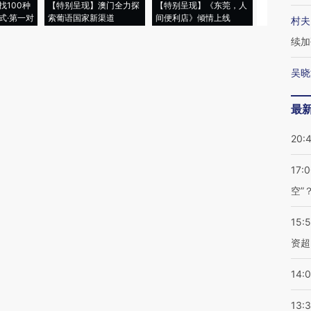
找100种
【特别呈现】澳门全力探
【特别呈现】《东莞，人
会，让数智科
式·第一对
索葡语国家新渠道
间便利店》倾情上线
业
村夫
续加
吴晓
最
20:
17:
空”
15:
资超
14:
13: