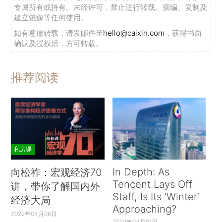
专属所有或持有。未经许可，禁止进行转载、摘编、复制及
建立镜像等任何使用。
如有意愿转载，请发邮件至
hello@caixin.com
，获得书面
确认及授权后，方可转载。
推荐阅读
私房课
In Depth: As
向松祚：宏观经济70
Tencent Lays Off
讲，带你了解国内外
Staff, Is Its ‘Winter’
经济大局
Approaching?
2022年04月06日
2022年04月01日