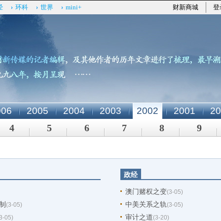
经
环科
世界
mini+
财新商城
登
006
2005
2004
2003
2002
2001
20
4
5
6
7
8
9
政经
澳门赌权之变
(3-05)
制
中美关系之轨
(3-05)
(3-05)
审计之道
3-05)
(3-20)