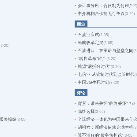
会计事务所：合伙制为何难产?
中介机构合伙制无可争议
(3-20)
商业
石油业应试
(3-05)
民航改革定局
(3-05)
(3-20)
石油进口：在承诺与壁垒之间
(3
“转售革命”难产
(3-20)
眺望“后拆分时代”
(3-20)
电信业:从管制时代到监管时代
(
中国3G生死时刻
(3-20)
评论
背景：谁来关怀“临终关怀”？
(3
临终选择
(3-05)
报表操纵
全球经济一体化为中国带来什
(3-05)
胡祖六：新经济依然充满生机
(3
算不清账的“债务负担论”
(3-05)