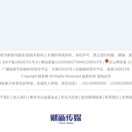
权为财新传媒及/或相关权利人专属所有或持有。未经许可，禁止进行转载、摘编、
号
京ICP备10026701号-8
|
网信算备110105862729401250013号
|
京公网安备 110
广播电视节目制作经营许可证：京第01015号
|
出版物经营许可证：第直100013号
Copyright 财新网 All Rights Reserved 版权所有 复制必究
有害信息举报、未成年人举报、谣言信息）：010-85905050 13195200605 举报邮箱
于我们
|
加入我们
|
啄木鸟公益基金会
|
意见与反馈
|
提供新闻线索
|
联系我们
|
友情