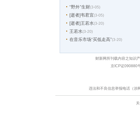
“野外”生财
(3-05)
[逝者]韦君宜
(3-05)
[逝者]王若水
(3-20)
王若水
(3-20)
在音乐市场“买低走高”
(3-20)
财新网所刊载内容之知识产
京ICP证090880
违法和不良信息举报电话（涉网络暴力
关