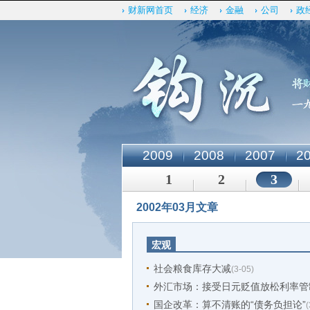
财新网首页
经济
金融
公司
政
2009
2008
2007
2
1
2
3
2002年03月文章
宏观
社会粮食库存大减
(3-05)
外汇市场：接受日元贬值放松利率管
国企改革：算不清账的“债务负担论”
(