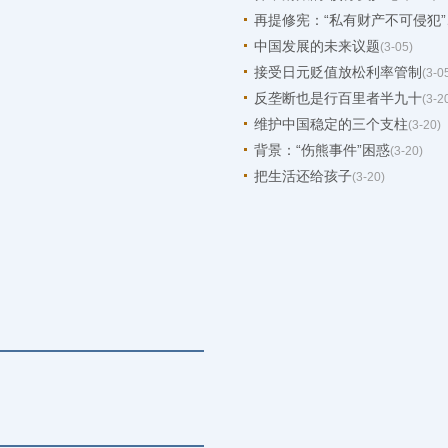
再提修宪：“私有财产不可侵犯”
中国发展的未来议题
(3-05)
接受日元贬值放松利率管制
(3-0
反垄断也是行百里者半九十
(3-2
维护中国稳定的三个支柱
(3-20)
背景：“伤熊事件”困惑
(3-20)
把生活还给孩子
(3-20)