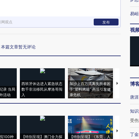
易峘
新网观点
发布
视
本篇文章暂无评论
博
西班牙休达进入紧急状态
加沙上百万流离失所者困
马航飞行员
纪录 当局
数千非法移民从摩洛哥闯
于“塑料烤箱” 高温引发健
粒摇头丸 尿
外活动
入
康危机
毒品
唐涯
知识
受伤
【推广】走
丁金
找100种
【特别呈现】澳门全力探
【特别呈现】《东莞，人
会，让数智科