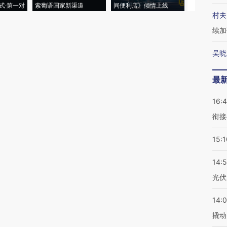
式·第一对
索葡语国家新渠道
间便利店》倾情上线
业
村夫
续加
吴晓
最
16:
衔接
15:1
14:
光伏
14:
撬动