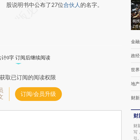
股说明书中公布了27位
合伙人
的名字。
视线
Z世
金融
政经
共计0字 订阅后继续阅读
世界
获取已订阅的阅读权限
地产
员
订阅/会员升级
文
财新
财
财
写
引