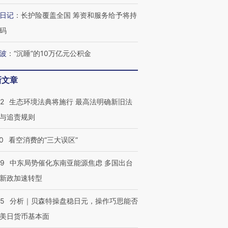
有意思的生活方式·第三对
住三大增长引擎是什么？
有意思的
日记
：
长护险覆盖全国 筹资和服务给予将持
码
波
：
“沉睡”的10万亿元公积金
新文章
42
生态环境法典将施行 最高法明确新旧法
与追责规则
0
看空消费的“三大误区”
59
中东局势催化东南亚能源焦虑 多国出台
新政加速转型
05
分析｜贝森特操盘稳日元，操作巧思能否
美日货币基本面