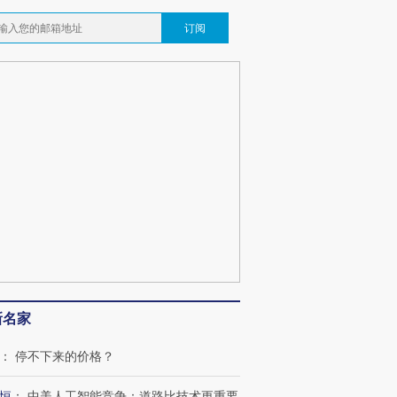
订阅
新名家
：
停不下来的价格？
恒
：
中美人工智能竞争：道路比技术更重要