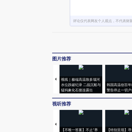
评论仅代表网友个人观点，不代表财
图片推荐
视线｜极端高温致多瑙河
水位跌破纪录 二战沉船与
韩国高温创百年
猛犸象化石接连露出
警告停止一切户
视听推荐
【不唯一答案】不止“养
【特别呈现】寻