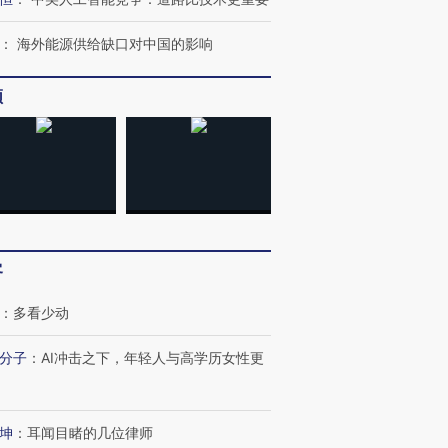
：
海外能源供给缺口对中国的影响
频
客
跨国走私7万
视线｜HYROX的吸金
视线｜被
检体内含3种
术：是什么让中产们甘
泽连斯基密集出访美英 索
度Z世代
心“花钱找虐”？
要防空导弹“救急”
育部长拱
：
多看少动
分子
：
AI冲击之下，年轻人与高学历女性更
进第四届链博
【商旅对话】华住集团
坤
：
耳闻目睹的几位律师
技“链”接产
【特别呈现】寻找100种
CFO：不靠规模取胜，华
【特别呈