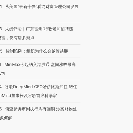
1
从美国“最新十佳”看纯财富管理公司发展
3
火线评论｜广东雷州“特教老师招聘违
很雷，仍有诸多疑点
05
控制陷阱：组织为什么会越管越胖
1
MiniMax今起纳入港股通 盘间涨幅最高
77%
4
谷歌DeepMind CEO哈萨比斯卸任 转任
epMind董事长及谷歌首席科学家
6
侦查起诉审判执行均有漏洞 涉案财物处
象何解