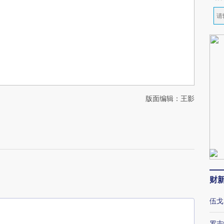
版面编辑：王影
财
伍戈
罗志