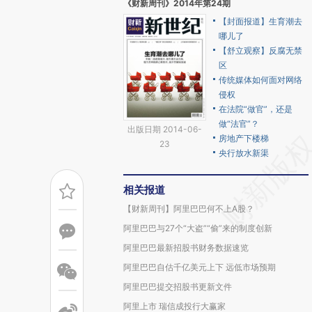
《财新周刊》2014年第24期
【封面报道】生育潮去
哪儿了
【舒立观察】反腐无禁
区
传统媒体如何面对网络
侵权
在法院“做官”，还是
做“法官”？
出版日期 2014-06-
房地产下楼梯
23
央行放水新渠
相关报道
【财新周刊】阿里巴巴何不上A股？
阿里巴巴与27个“大盗”“偷”来的制度创新
阿里巴巴最新招股书财务数据速览
阿里巴巴自估千亿美元上下 远低市场预期
阿里巴巴提交招股书更新文件
阿里上市 瑞信成投行大赢家