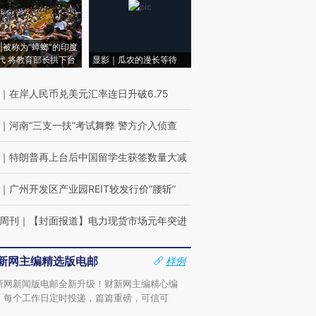
|被称为“蟑螂”的印度
代 将教育部长拱下台
显影｜瓜农的漫长等待
｜
在岸人民币兑美元汇率连日升破6.75
｜
河南“三支一扶”考试舞弊 警方介入侦查
｜
特朗普再上台后中国留学生获签数量大减
｜
广州开发区产业园REIT较发行价“腰斩”
周刊
｜
【封面报道】电力现货市场元年突进
新网主编精选版电邮
样例
新网新闻版电邮全新升级！财新网主编精心编
，每个工作日定时投递，篇篇重磅，可信可
。