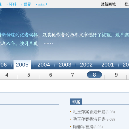
经
环科
世界
mini+
财新商城
登
006
2005
2004
2003
2002
2001
20
4
5
6
7
8
9
罪案
毛玉萍案香港开庭
(8-08)
毛玉萍案香港开庭
(8-08)
顾雏军被捕
(8-08)