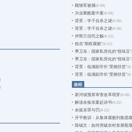
顾雏军被捕
(8-08)
兴业聚酯案中案
(8-08)
背景：学子自杀之谜
(8-08)
背景：学子自杀之谜
(8-08)
伊斯兰信托之觞
(8-22)
狙击“期权腐败”
(8-22)
季卫东：国家私营化的“怪味豆”
季卫东：国家私营化的“怪味豆”
背景：临湘副市长“受贿扶贫”
(8
背景：临湘副市长“受贿扶贫”
(8
)
政经
)
新河镇预算审查改革萌芽
(8-08)
解读余振东案起诉书
(8-22)
余振东罪与罚
(8-22)
开平教训：从集体腐败到集团
陈锡文：如何突破农村发展瓶