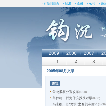
财新网首页
经济
金融
公司
政
2009
2008
2007
2
1
2
3
2005年08月文章
宏观
争鸣股权分置改革
(8-08)
单伟建：我为什么投反对票
(8-08)
高志凯：以“对价”之名剥夺财产
(8-08)