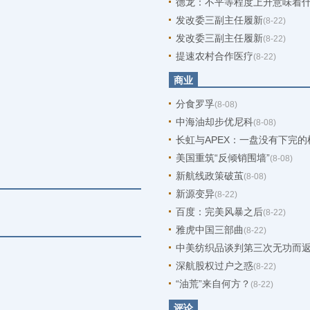
德龙：不平等程度上升意味着
发改委三副主任履新
(8-22)
发改委三副主任履新
(8-22)
提速农村合作医疗
(8-22)
商业
分食罗孚
(8-08)
中海油却步优尼科
(8-08)
长虹与APEX：一盘没有下完的
美国重筑“反倾销围墙”
(8-08)
新航线政策破茧
(8-08)
新源变异
(8-22)
百度：完美风暴之后
(8-22)
雅虎中国三部曲
(8-22)
中美纺织品谈判第三次无功而
深航股权过户之惑
(8-22)
“油荒”来自何方？
(8-22)
评论