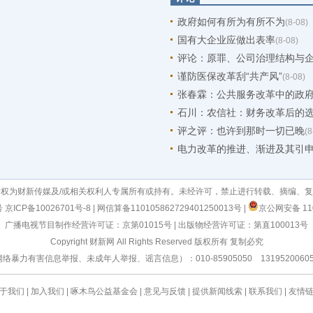
政府如何有所为有所不为
(8-08)
国有大企业应做出表率
(8-08)
评论：原罪、公司治理结构与
谨防医保改革刮“共产风”
(8-08)
张春霖：公共服务改革中的政
石川：农信社：财务改革后的
评之评：也许到那时一切已晚
(8
电力改革的推进、渐进及其引
权为财新传媒及/或相关权利人专属所有或持有。未经许可，禁止进行转载、摘编、
号
京ICP备10026701号-8
|
网信算备110105862729401250013号
|
京公网安备 110
广播电视节目制作经营许可证：京第01015号
|
出版物经营许可证：第直100013号
Copyright 财新网 All Rights Reserved 版权所有 复制必究
有害信息举报、未成年人举报、谣言信息）：010-85905050 13195200605 举报邮箱
于我们
|
加入我们
|
啄木鸟公益基金会
|
意见与反馈
|
提供新闻线索
|
联系我们
|
友情