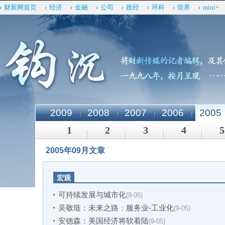
财新网首页
经济
金融
公司
政经
环科
世界
mini+
2009
2008
2007
2006
2005
1
2
3
4
5
2005年09月文章
宏观
可持续发展与城市化
(9-05)
吴敬琏：未来之路：服务业-工业化
(9-05)
安德森：美国经济将软着陆
(9-05)