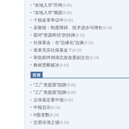
“农地入市”开闸
(9-05)
“农地入市”溯源
(9-05)
个税改革争议中
(9-05)
吴敬琏：制度障碍、技术进步与增长
(9-19)
面对“资源终结”的抉择
(9-19)
社保基金：在“边缘化”边缘
(9-19)
谁来充实社保基金？
(9-19)
审批权绊倒湖北发改委副主任
(9-19)
教材垄断破冰
(9-19)
投资
“工厂类股票”陷阱
(9-05)
“工厂类股票”陷阱
(9-05)
尘埃落定看中报
(9-05)
中报启示
(9-19)
H股变数
(9-19)
交易冷清之谜
(9-19)