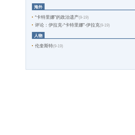
海外
“卡特里娜”的政治遗产
(9-19)
评论：伊拉克-“卡特里娜”-伊拉克
(9-19)
人物
伦奎斯特
(9-19)
财新网所刊载内容之知识产权为财新传媒及/或
京ICP证090880号
京ICP备1002670
广播电视节目制作经
Copy
违法和不良信息举报电话（涉网络暴力有害信息举报、未成年人举
关于我们
|
加入我们
|