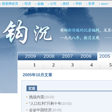
财新网首页
经济
金融
公司
政经
环科
世界
mini+
2009
2008
2007
2006
2005
1
2
3
4
5
2005年10月文章
宏观
挑战内需
(10-03)
“人口红利”只剩十年
(10-03)
会诊中国经济
(10-03)