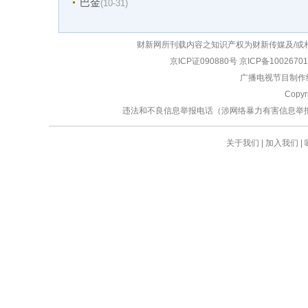
巴金
(10-31)
财新网所刊载内容之知识产权为财新传媒及/或
京ICP证090880号
京ICP备1002670
广播电视节目制作经
Copy
违法和不良信息举报电话（涉网络暴力有害信息举报、未成年人举
关于我们
|
加入我们
|