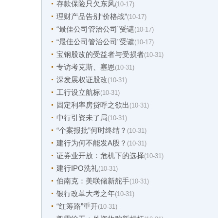
存款保险只欠东风
(10-17)
理财产品告别“价格战”
(10-17)
“最佳公司管治公司”受谴
(10-17)
“最佳公司管治公司”受谴
(10-17)
宝钢股改的受益者与受损者
(10-31)
专访考克斯、塞恩
(10-31)
深发展权证股改
(10-31)
工行设立航标
(10-31)
固定利率房贷呼之欲出
(10-31)
中行引资未了局
(10-31)
“个案报批”何时终结？
(10-31)
建行为何不能发A股？
(10-31)
证券业开放：危机下的选择
(10-31)
建行IPO洗礼
(10-31)
伯南克：美联储新舵手
(10-31)
银行改革大考之年
(10-31)
“红筹路”重开
(10-31)