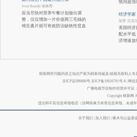
慎用超强
Scott Rozelle 张林秀
应当尽快对营养午餐计划做出调
经济学家 
整，仅仅增加一片价值两三毛钱的
加里·贝克
维生素片就可有效防治缺铁性贫血
美国经济
配水平低
济增速放
财新网所刊载内容之知识产权为财新传媒及/或相关权利人专
京ICP证090880号
京ICP备10026701号-8
|
网信算备
广播电视节目制作经营许可证：京
Copyright 财新网 
违法和不良信息举报电话（涉网络暴力有害信息举报、未成年人举报、谣言信息）
关于我们
|
加入我们
|
啄木鸟公益基