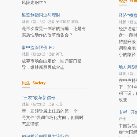
经济
Eco
风险走钢丝？
银监剑指同业与理财
经济“横盘
财新《新世纪》记者 吴红毓然 霍侃
财新《新世
是再次虚晃一剑后的沉睡，还是有
经济增速
实质性动作的改革预备会？
盘”一段
转型升级
事中监管限价IPO
调整余地
财新《新世纪》记者 蒋飞
小的路径
放弃市场自由定价，回归窗口指
地方筹划
导，爆炒新股再成常态
财新《新世
在中央持
民生
Society
下，20
积下调；
“三农”改革新信号
改变
财新《新世纪》记者 汪苏
新一届领导层上任后的第一个“一
专栏 | 
号文件”强调市场化方向，但同时
卢锋
态度谨慎
中国贸易
称“大国
如何根治中国最大流行病