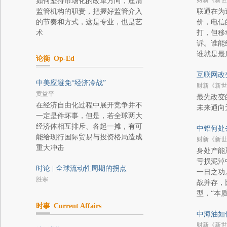
财新《新世
如何坚持市场化的改革方向，厘清
监管机构的职责，把握好监管介入
联通在为
的节奏和方式，这是专业，也是艺
价，电信
术
打，但移
诉。谁能
谁就是最
论衡
Op-Ed
互联网改
中美应避免“经济冷战”
财新《新世
黄益平
最先改变
在经济自由化过程中展开竞争并不
未来通向
一定是件坏事，但是，若全球两大
经济体相互排斥、各起一摊，有可
中铝何处
能给现行国际贸易与投资格局造成
财新《新世
重大冲击
身处产能
亏损泥淖
时论 | 全球流动性周期的拐点
一日之功
胜寒
战并存，
型，“本
时事
Current Affairs
中海油如
财新《新世