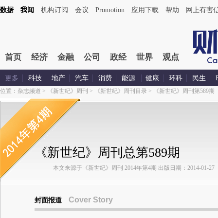
数据
我闻
机构订阅
会议
Promotion
应用下载
帮助
网上有害
首页
经济
金融
公司
政经
世界
观点
更多
科技
地产
汽车
消费
能源
健康
环科
民生
位置：
杂志频道
>
《新世纪》周刊
>
《新世纪》周刊目录
>
《新世纪》周刊第589期
《新世纪》周刊总第589期
本文来源于《新世纪》周刊 2014年第4期 出版日期：2014-01-27
Cover Story
封面报道