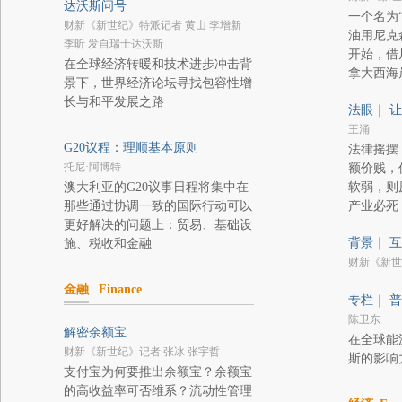
达沃斯问号
一个名为
财新《新世纪》特派记者 黄山 李增新
油用尼克
李昕 发自瑞士达沃斯
开始，借
在全球经济转暖和技术进步冲击背
拿大西海
景下，世界经济论坛寻找包容性增
长与和平发展之路
法眼｜ 
王涌
G20议程：理顺基本原则
法律摇摆
托尼·阿博特
额价贱，
澳大利亚的G20议事日程将集中在
软弱，则
那些通过协调一致的国际行动可以
产业必死
更好解决的问题上：贸易、基础设
背景｜ 
施、税收和金融
财新《新世
金融
Finance
专栏｜ 
陈卫东
解密余额宝
在全球能
财新《新世纪》记者 张冰 张宇哲
斯的影响
支付宝为何要推出余额宝？余额宝
的高收益率可否维系？流动性管理