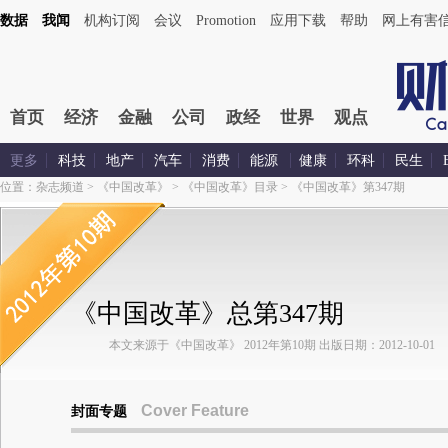
数据
我闻
机构订阅
会议
Promotion
应用下载
帮助
网上有害
首页
经济
金融
公司
政经
世界
观点
更多
科技
地产
汽车
消费
能源
健康
环科
民生
位置：
杂志频道
>
《中国改革》
>
《中国改革》目录
>
《中国改革》第347期
《中国改革》总第347期
本文来源于《中国改革》 2012年第10期 出版日期：2012-10-01
Cover Feature
封面专题