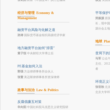
张剑荆
财新《中国改革》执行总编辑
徐贲
美国
经济与管理
Economy &
平等保护
Management
郑振源
原
长，现中国
源分会土地
融资平台风险与化解之道
孙涛
国际货币基金组织高级经济学家
地球
Pla
地方融资平台如何“排雷”
变局下的
黄子恒
中央财经大学博士后
马军
公众与
主任、20
PE基金如何入法
者
郭强
方达律师事务所合伙人
张萱
美迈斯律师事务所资深律师
环境正义
张世秋
北
政事与法治
Law & Politics
北京大学环
反腐倡廉五对策
辛向阳
中国社科院马克思主义研究院研