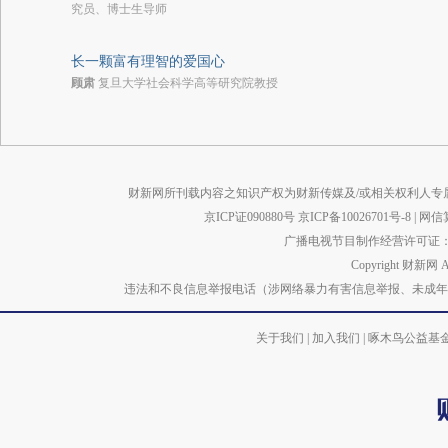
究员、博士生导师
长一颗富有理智的爱国心
顾肃
复旦大学社会科学高等研究院教授
财新网所刊载内容之知识产权为财新传媒及/或相关权利人专
京ICP证090880号
京ICP备10026701号-8
|
网信算备
广播电视节目制作经营许可证：京
Copyright 财新网 
违法和不良信息举报电话（涉网络暴力有害信息举报、未成年人举报、谣言信息）
关于我们
|
加入我们
|
啄木鸟公益基