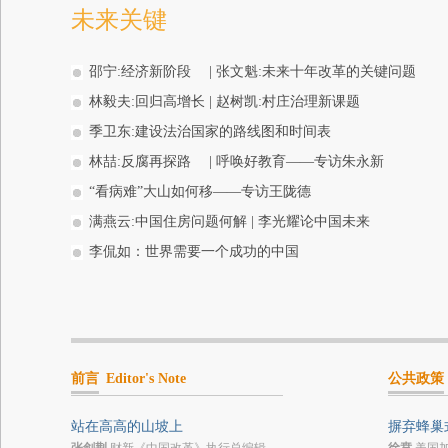
未来关键
邵宁:经济新阶段
|
张文魁:未来十年改革的关键问题
林毅夫:回归高增长
|
赵树凯:村庄治理新课题
季卫东:建设法治国家的路线图和时间表
林喆:反腐再探路
|
呼唤好教育——专访朱永新
“看病难”大山如何移——专访王陇德
满燕云:中国住房问题何解
|
李光耀论中国未来
李侃如：世界需要一个成功的中国
前言
Editor's Note
公共政策
站在高高的山坡上
摒弃蜂巢