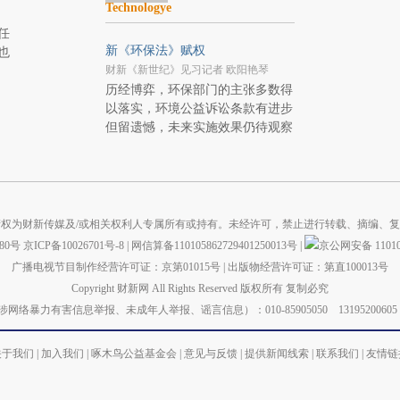
Technologye
任
新《环保法》赋权
也
财新《新世纪》见习记者 欧阳艳琴
历经博弈，环保部门的主张多数得
以落实，环境公益诉讼条款有进步
但留遗憾，未来实施效果仍待观察
权为财新传媒及/或相关权利人专属所有或持有。未经许可，禁止进行转载、摘编、
880号
京ICP备10026701号-8
|
网信算备110105862729401250013号
|
京公网安备 110105
广播电视节目制作经营许可证：京第01015号
|
出版物经营许可证：第直100013号
Copyright 财新网 All Rights Reserved 版权所有 复制必究
力有害信息举报、未成年人举报、谣言信息）：010-85905050 13195200605 举报邮箱：
关于我们
|
加入我们
|
啄木鸟公益基金会
|
意见与反馈
|
提供新闻线索
|
联系我们
|
友情链