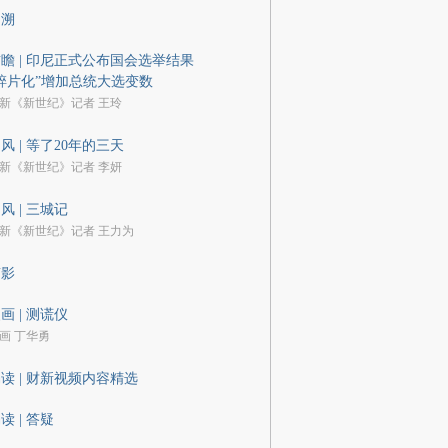
回溯
瞻 | 印尼正式公布国会选举结果
碎片化”增加总统大选变数
新《新世纪》记者 王玲
风 | 等了20年的三天
新《新世纪》记者 李妍
风 | 三城记
新《新世纪》记者 王力为
剪影
画 | 测谎仪
画 丁华勇
读 | 财新视频内容精选
读 | 答疑