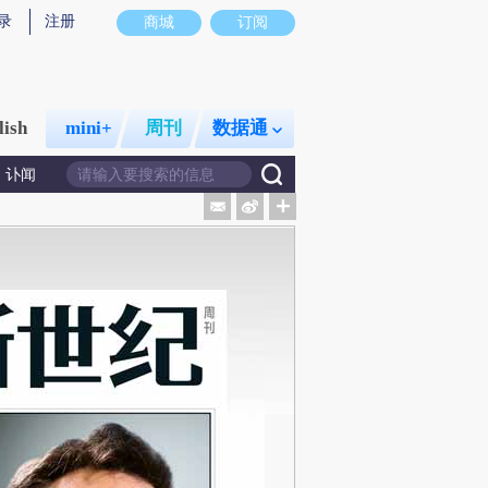
录
注册
商城
订阅
lish
mini+
周刊
数据通
讣闻