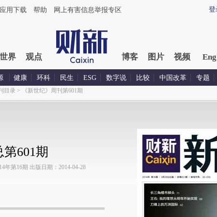
登
应用下载
帮助
网上有害信息举报专区
世界
观点
博客
图片
视频
Eng
源
健康
环科
民生
ESG
数字说
比较
中国改革
专题
刊目录
>
《新世纪》周刊第601期
第601期
第16期 出版日期：2014-04-28