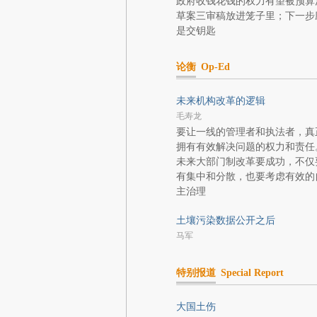
政府收钱花钱的权力有望被预算
草案三审稿放进笼子里；下一步
是交钥匙
论衡
Op-Ed
未来机构改革的逻辑
毛寿龙
要让一线的管理者和执法者，真
拥有有效解决问题的权力和责任
未来大部门制改革要成功，不仅
有集中和分散，也要考虑有效的
主治理
土壤污染数据公开之后
马军
特别报道
Special Report
大国土伤