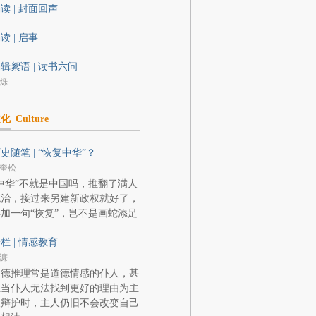
读 | 封面回声
读 | 启事
辑絮语 | 读书六问
烁
文化
Culture
史随笔 | “恢复中华”？
奎松
中华”不就是中国吗，推翻了满人
统治，接过来另建新政权就好了，
加一句“恢复”，岂不是画蛇添足
栏 | 情感教育
濂
道德推理常是道德情感的仆人，甚
至当仆人无法找到更好的理由为主
人辩护时，主人仍旧不会改变自己