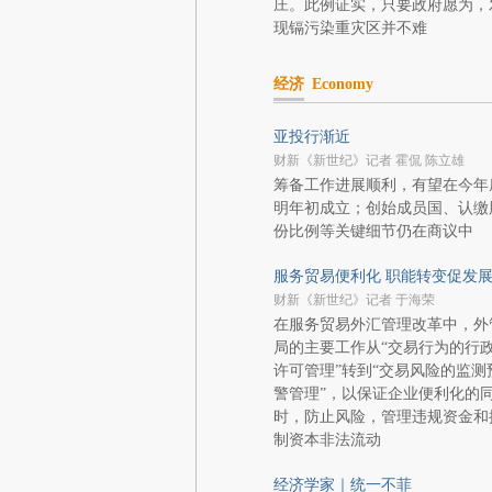
庄。此例证实，只要政府愿为，
现镉污染重灾区并不难
经济
Economy
亚投行渐近
财新《新世纪》记者 霍侃 陈立雄
筹备工作进展顺利，有望在今年
明年初成立；创始成员国、认缴
份比例等关键细节仍在商议中
服务贸易便利化 职能转变促发
财新《新世纪》记者 于海荣
在服务贸易外汇管理改革中，外
局的主要工作从“交易行为的行
许可管理”转到“交易风险的监测
警管理”，以保证企业便利化的
时，防止风险，管理违规资金和
制资本非法流动
经济学家｜统一不菲