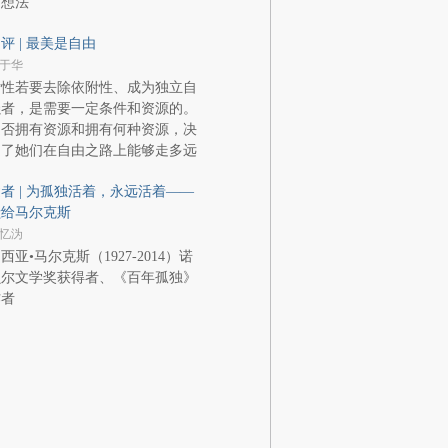
的想法
评 | 最美是自由
于华
女性若要去除依附性、成为独立自
强者，是需要一定条件和资源的。
是否拥有资源和拥有何种资源，决
定了她们在自由之路上能够走多远
者 | 为孤独活着，永远活着——
献给马尔克斯
忆沩
西亚•马尔克斯（1927-2014）诺
贝尔文学奖获得者、《百年孤独》
作者