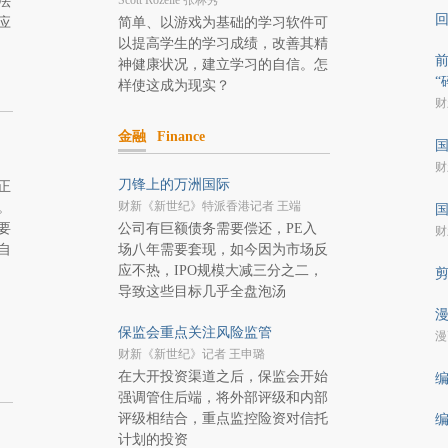
Scott Rozelle 张林秀
法
应
简单、以游戏为基础的学习软件可
以提高学生的学习成绩，改善其精
前
神健康状况，建立学习的自信。怎
“
样使这成为现实？
财
金融
Finance
国
财
刀锋上的万洲国际
正
财新《新世纪》特派香港记者 王端
。
国
要
公司有巨额债务需要偿还，PE入
财
自
场八年需要套现，如今因为市场反
应不热，IPO规模大减三分之二，
导致这些目标几乎全盘泡汤
漫
保监会重点关注风险监管
漫
财新《新世纪》记者 王申璐
在大开投资渠道之后，保监会开始
编
强调管住后端，将外部评级和内部
评级相结合，重点监控险资对信托
编
计划的投资