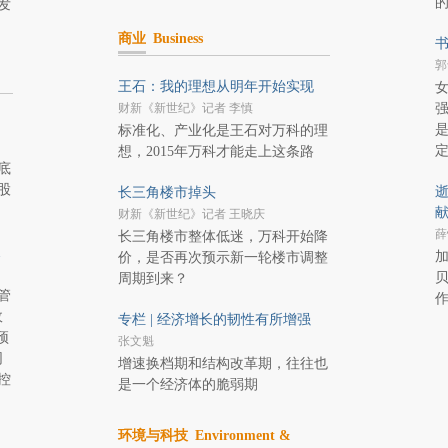
发
商业
Business
书
郭
王石：我的理想从明年开始实现
财新《新世纪》记者 李慎
标准化、产业化是王石对万科的理
想，2015年万科才能走上这条路
底
股
逝
长三角楼市掉头
财新《新世纪》记者 王晓庆
薛
长三角楼市整体低迷，万科开始降
展
加
价，是否再次预示新一轮楼市调整
周期到来？
管
政
专栏 | 经济增长的韧性有所增强
预
张文魁
同
增速换档期和结构改革期，往往也
控
是一个经济体的脆弱期
环境与科技
Environment &