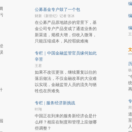
编
调
公募基金专户鼓了一个包
污
编
财新《新世纪》记者 张冰
在公募产品原地踏步的背景下，基
编
金公司专户产品变成了通道业务的
王
新渠道，规模大增，但收入微薄，
只能压缩成本，风控瑕疵难掩
经
误
专栏｜中国金融监管官员缘何如此
辛苦
历
王君
杨
如果不改弦更张，继续重复以往的
“
落后做法，不仅金融改革的大业难
以实现，金融监管人员的流失与牺
再
什
牲也在所难免
专
专栏 | 服务经济新挑战
周
叶翔
中国正在到来的服务新经济会是什
园
么样？相应在制度和管理上应做哪
些调整？