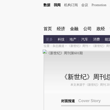
数据
我闻
机构订阅
会议
Promotion
首页
经济
金融
公司
政经
更多
科技
地产
汽车
消费
能
位置：
杂志频道
>
《新世纪》周刊
>
《新世纪》周
《新世纪》周刊总
本文来源于《新世纪》周刊 2014年
Cover Story
封面报道