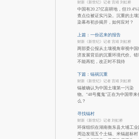
财新《新世纪》记者 宫靖 刘虹桥
中国有20.27亿亩耕地，但19.4%
查点位被证实污染。沉重的土壤
染幕布初步揭开，如何应对？
上篇：一份迟来的报告
财新《新世纪》记者 宫靖 刘虹桥
两部委公报从土壤视角审视中国
济发展背后的沉重环境代价。错
不能再犯，改正时不我待
下篇：镉祸沉重
财新《新世纪》记者 宫靖 刘虹桥
镉被确认为中国土壤第一污染
物。“48号魔鬼”正在为中国带来
么？
寻找镉村
财新《新世纪》记者 刘虹桥
环保组织在湖南衡东县大埔工业
周边发现五个土镉、米镉超标村