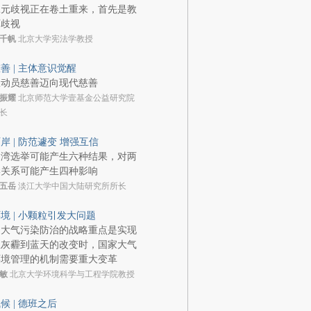
二元歧视正在卷土重来，首先是教
育歧视
千帆
北京大学宪法学教授
善 | 主体意识觉醒
从动员慈善迈向现代慈善
振耀
北京师范大学壹基金公益研究院
长
岸 | 防范遽变 增强互信
台湾选举可能产生六种结果，对两
岸关系可能产生四种影响
五岳
淡江大学中国大陆研究所所长
境 | 小颗粒引发大问题
当大气污染防治的战略重点是实现
从灰霾到蓝天的改变时，国家大气
环境管理的机制需要重大变革
敏
北京大学环境科学与工程学院教授
候 | 德班之后