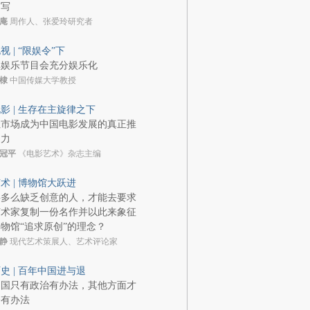
描写
庵
周作人、张爱玲研究者
视 | “限娱令”下
非娱乐节目会充分娱乐化
棣
中国传媒大学教授
影 | 生存在主旋律之下
让市场成为中国电影发展的真正推
动力
冠平
《电影艺术》杂志主编
术 | 博物馆大跃进
要多么缺乏创意的人，才能去要求
艺术家复制一份名作并以此来象征
物馆“追求原创”的理念？
静
现代艺术策展人、艺术评论家
史 | 百年中国进与退
中国只有政治有办法，其他方面才
会有办法