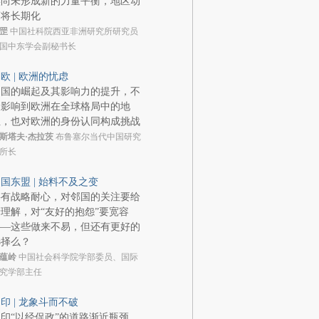
族尚未形成新的力量平衡，地区动
荡将长期化
罡
中国社科院西亚非洲研究所研究员
国中东学会副秘书长
欧 | 欧洲的忧虑
中国的崛起及其影响力的提升，不
仅影响到欧洲在全球格局中的地
位，也对欧洲的身份认同构成挑战
斯塔夫·杰拉茨
布鲁塞尔当代中国研究
所长
国东盟 | 始料不及之变
要有战略耐心，对邻国的关注要给
理解，对“友好的抱怨”要宽容
——这些做来不易，但还有更好的
选择么？
蕴岭
中国社会科学院学部委员、国际
究学部主任
印 | 龙象斗而不破
印“以经促政”的道路渐近瓶颈，