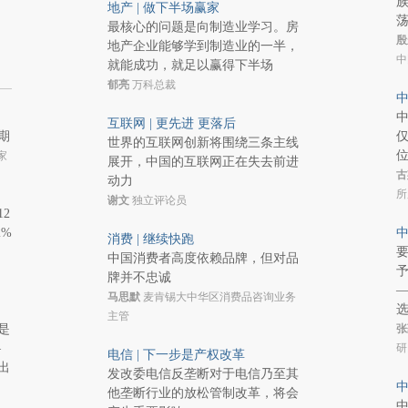
地产 | 做下半场赢家
最核心的问题是向制造业学习。房
殷
地产企业能够学到制造业的一半，
中
就能成功，就足以赢得下半场
郁亮
万科总裁
中
互联网 | 更先进 更落后
期
世界的互联网创新将围绕三条主线
家
展开，中国的互联网正在失去前进
古
动力
所
谢文
独立评论员
2
2%
中
消费 | 继续快跑
中国消费者高度依赖品牌，但对品
予
牌并不忠诚
马思默
麦肯锡大中华区消费品咨询业务
主管
是
张
—
研
电信 | 下一步是产权改革
出
发改委电信反垄断对于电信乃至其
中
他垄断行业的放松管制改革，将会
中