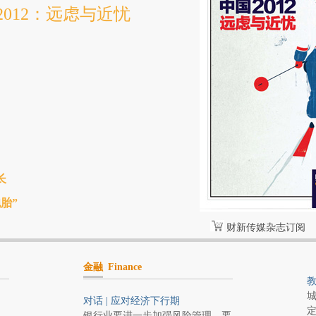
012：远虑与近忧
长
胎”
财新传媒杂志订阅
金融
Finance
教
城
对话 | 应对经济下行期
定
银行业要进一步加强风险管理，要