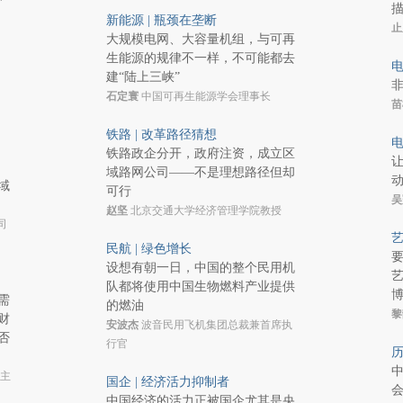
新能源 | 瓶颈在垄断
止
大规模电网、大容量机组，与可再
生能源的规律不一样，不可能都去
电
建“陆上三峡”
石定寰
中国可再生能源学会理事长
苗
铁路 | 改革路径猜想
电
铁路政企分开，政府注资，成立区
域路网公司——不是理想路径但却
域
可行
吴
赵坚
北京交通大学经济管理学院教授
司
艺
民航 | 绿色增长
设想有朝一日，中国的整个民用机
队都将使用中国生物燃料产业提供
博
需
的燃油
黎
财
安波杰
波音民用飞机集团总裁兼首席执
否
行官
历
主
国企 | 经济活力抑制者
中国经济的活力正被国企尤其是央