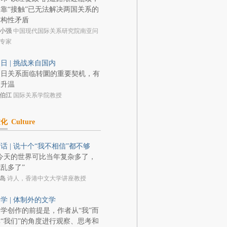
靠“接触”已无法解决两国关系的
结构性矛盾
小强
中国现代国际关系研究院南亚问
专家
日 | 挑战来自国内
中日关系面临转圜的重要契机，有
望升温
伯江
国际关系学院教授
文化
Culture
话 | 说十个“我不相信”都不够
今天的世界可比当年复杂多了，
乱多了”
岛
诗人，香港中文大学讲座教授
学 | 体制外的文学
学创作的前提是，作者从“我”而
“我们”的角度进行观察、思考和