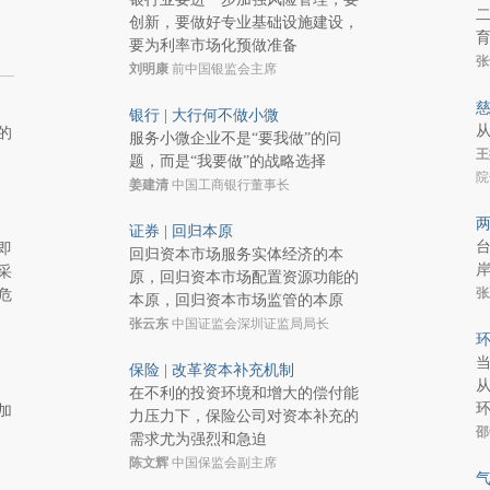
创新，要做好专业基础设施建设，
要为利率市场化预做准备
张
刘明康
前中国银监会主席
慈
银行 | 大行何不做小微
的
服务小微企业不是“要我做”的问
王
题，而是“我要做”的战略选择
院
姜建清
中国工商银行董事长
两
证券 | 回归本原
即
回归资本市场服务实体经济的本
采
原，回归资本市场配置资源功能的
张
危
本原，回归资本市场监管的本原
张云东
中国证监会深圳证监局局长
环
保险 | 改革资本补充机制
在不利的投资环境和增大的偿付能
加
力压力下，保险公司对资本补充的
邵
需求尤为强烈和急迫
陈文辉
中国保监会副主席
气