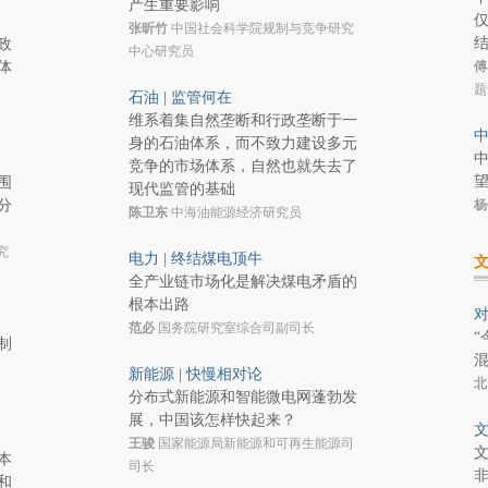
产生重要影响
仅
张昕竹
中国社会科学院规制与竞争研究
政
中心研究员
体
傅
题
石油 | 监管何在
维系着集自然垄断和行政垄断于一
中
身的石油体系，而不致力建设多元
竞争的市场体系，自然也就失去了
围
现代监管的基础
分
杨
陈卫东
中海油能源经济研究员
究
电力 | 终结煤电顶牛
全产业链市场化是解决煤电矛盾的
根本出路
对
范必
国务院研究室综合司副司长
“
制
混
新能源 | 快慢相对论
北
分布式新能源和智能微电网蓬勃发
展，中国该怎样快起来？
文
王骏
国家能源局新能源和可再生能源司
文
本
司长
非
和