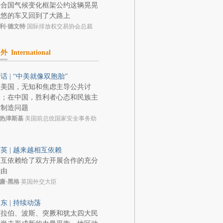
联合国气候变化框架公约这辆晃晃
悠悠的车又回到了大路上
利·德文特
国际排放权交易协会总裁
中外
International
话 | “中美就像双胞胎”
在美国，无知和焦虑主导公共讨
论；在中国，胜利者心态和民族主
义制造问题
热津斯基
美国前总统国家安全事务助
英 | 越来越相互依赖
相互依赖给了双方开展合作的充分
理由
廉·黑格
英国外交大臣
东 | 持续动荡
阿拉伯、波斯、突厥和犹太四大民