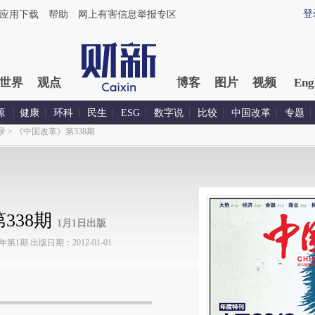
登
应用下载
帮助
网上有害信息举报专区
世界
观点
博客
图片
视频
Eng
源
健康
环科
民生
ESG
数字说
比较
中国改革
专题
录
>
《中国改革》第338期
338期
1月1日出版
1期 出版日期：2012-01-01