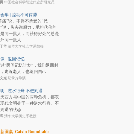
勇
中国社会科学院近代史所研究员
会学 | 流动不可停滞
阵痛”说、不得不承受的“代
”说，失去说服力，承担代价的
总是同一批人，而获得好处的总是
另外同一批人
于华
清华大学社会学系教授
像 | 返回记忆
过“民间记忆计划”，我们返回村
子，走近老人，也返回自己
文光
纪录片导演
明 | 逆水行舟 不进则退
今天西方与中国的两种危机，都表
明现代文明处于一种逆水行舟、不
进则退的状态
晖
清华大学历史系教授
财新圆桌
Caixin Roundtable