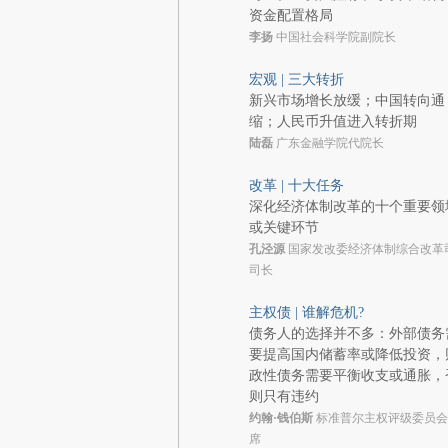
资金配置格局
李扬
中国社会科学院副院长
宏观 | 三大转折
新兴市场增长放缓；中国转向通
缩；人民币升值进入转折期
陆磊
广东金融学院代院长
改革 | 十大任务
深化经济体制改革的十个重要领
或关键环节
孔泾源
国家发改委经济体制综合改革
司长
主权债 | 谁解危机?
债务人的选择并不多：外部债务
要提高国内储蓄率或降低投资，
政性债务需要平衡收支或通胀，
则只有违约
约翰·钱伯斯
标准普尔主权评级委员会
席