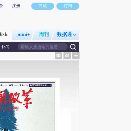
录
注册
商城
订阅
lish
mini+
周刊
数据通
讣闻