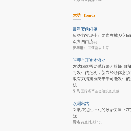
王烁
财新传媒主编
大势
Trends
最重要的问题
应努力实现生产要素在城乡之间
双向自由流动
郭树清
中国证监会主席
管理全球资本流动
发达国家需要采取果断措施预防
将发生的危机，新兴经济体必须
取有力措施预防未来可能发生的
机
朱民
国际货币基金组织副总裁
欧洲出路
采取决定性行动的政治力量正在
强
贾格
荷兰财政部长