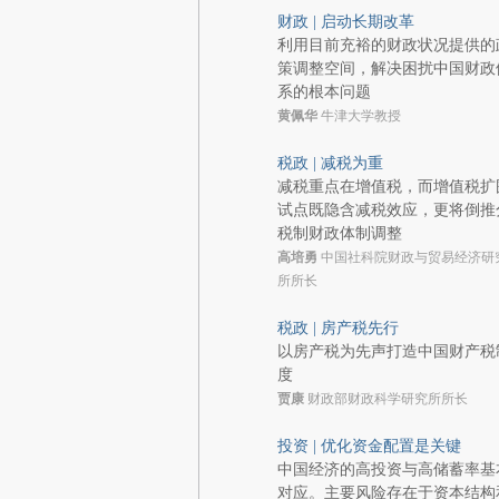
财政 | 启动长期改革
利用目前充裕的财政状况提供的
策调整空间，解决困扰中国财政
系的根本问题
黄佩华
牛津大学教授
税政 | 减税为重
减税重点在增值税，而增值税扩
试点既隐含减税效应，更将倒推
税制财政体制调整
高培勇
中国社科院财政与贸易经济研
所所长
税政 | 房产税先行
以房产税为先声打造中国财产税
度
贾康
财政部财政科学研究所所长
投资 | 优化资金配置是关键
中国经济的高投资与高储蓄率基
对应。主要风险存在于资本结构