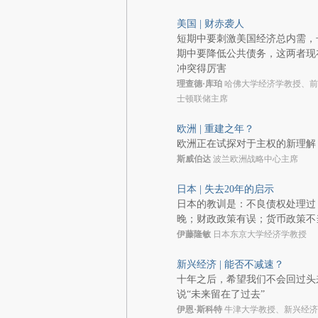
美国 | 财赤袭人
短期中要刺激美国经济总内需，
期中要降低公共债务，这两者现
冲突得厉害
理查德·库珀
哈佛大学经济学教授、前
士顿联储主席
欧洲 | 重建之年？
欧洲正在试探对于主权的新理解
斯威伯达
波兰欧洲战略中心主席
日本 | 失去20年的启示
日本的教训是：不良债权处理过
晚；财政政策有误；货币政策不
伊藤隆敏
日本东京大学经济学教授
新兴经济 | 能否不减速？
十年之后，希望我们不会回过头
说“未来留在了过去”
伊恩·斯科特
牛津大学教授、新兴经济