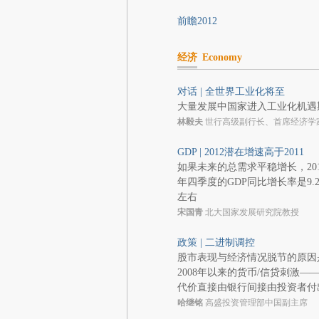
前瞻2012
经济
Economy
对话 | 全世界工业化将至
大量发展中国家进入工业化机遇
林毅夫
世行高级副行长、首席经济学
GDP | 2012潜在增速高于2011
如果未来的总需求平稳增长，201
年四季度的GDP同比增长率是9.
左右
宋国青
北大国家发展研究院教授
政策 | 二进制调控
股市表现与经济情况脱节的原因
2008年以来的货币/信贷刺激—
代价直接由银行间接由投资者付
哈继铭
高盛投资管理部中国副主席