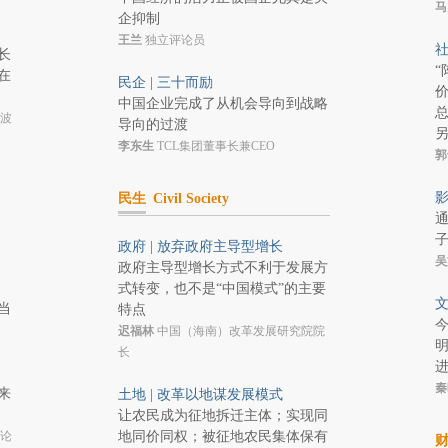
马
企抑制
王兰
独立评论员
社
长
“
在
民企 | 三十而励
价
中国企业完成了从机会导向到战略
波
导向的过渡
李东生
TCL集团董事长兼CEO
郭
影
民生
Civil Society
通
政府 | 放弃政府主导型增长
吴
政府主导型增长方式不利于发展方
式转变，也不是“中国模式”的主要
文
当
特点
迟福林
中国（海南）改革发展研究院院
长
秦
来
土地 | 改革以地谋发展模式
让农民成为征地拆迁主体；实现同
论
地同价同权；被征地农民集体保有