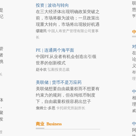
投资 | 波动与转向
是
在三大经济体出现明确政策突破之
亨
纪
前，市场将极为波动；一旦政策出
现重大转向，市场将出现较好机遇
缪建民
中国人寿资产管理有限公司董事
长
对
管
PE | 连通两个海平面
者
中国PE从业者有机会创造出引领
挑
世界的创新模式
赵令欢
弘毅投资总裁
布
长
理
美联储 | 货币不是万应药
美联储想要自由裁量权而不想要有
中
约束力的规则，但在纯纸币制度
体
下，自由裁量权很容易出岔子
，
詹姆士·多恩
卡托研究所副所长
威
聚
发
中
商业
Business
授